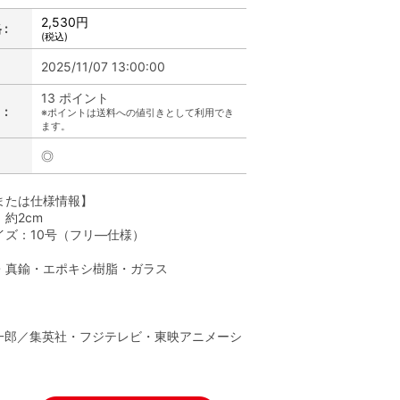
2,530円
:
(税込)
2025/11/07 13:00:00
13 ポイント
:
※ポイントは送料への値引きとして利用でき
ます。
◎
または仕様情報】
約2cm
イズ：10号（フリ―仕様）
・真鍮・エポキシ樹脂・ガラス
】
一郎／集英社・フジテレビ・東映アニメーシ