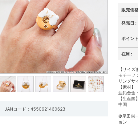
販売価格 
発売日 :
ポイント 
在庫 :
【サイズ
モチーフ：
リングサ
【素材】
亜鉛合金
【生産国
中国
JANコード：4550621460623
©尾田栄
ョン