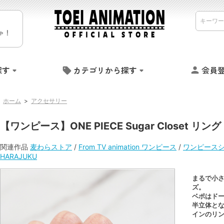
ゃ！
探す
カテゴリから探す
会員
ホーム
>
アクセサリー
【ワンピース】ONE PIECE Sugar Closet リン
関連作品
麦わらストア
/
From TV animation ワンピース
/
ワンピース
HARAJUKU
まるで小さな
ズ。
ベポはド
半立体と
インのリ