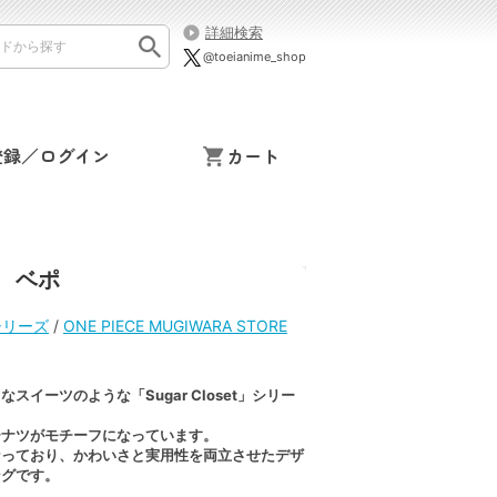
詳細検索
@toeianime_shop
登録／ログイン
カート
グ ベポ
シリーズ
/
ONE PIECE MUGIWARA STORE
スイーツのような「Sugar Closet」シリー
ーナツがモチーフになっています。
なっており、かわいさと実用性を両立させたデザ
ングです。