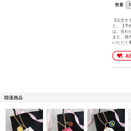
数量
【注文す
と、【予
は、合わ
また、発
いただく
関連商品