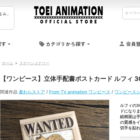
るみ」
探す
カテゴリから探す
会員
ホーム
>
ステーショナリー
【ワンピース】立体手配書ポストカード ルフィ 3
関連作品
麦わらストア
/
From TV animation ワンピース
/
ワンピース
ルフィの3
ドになり
絵柄面は
の質感を
切手を貼