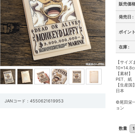
販売価格 
発売日 :
ポイント 
在庫 :
【サイズ
10×14.8
【素材】
PET、紙
【生産国
日本
JANコード：4550621619953
©尾田栄
ョン
数量