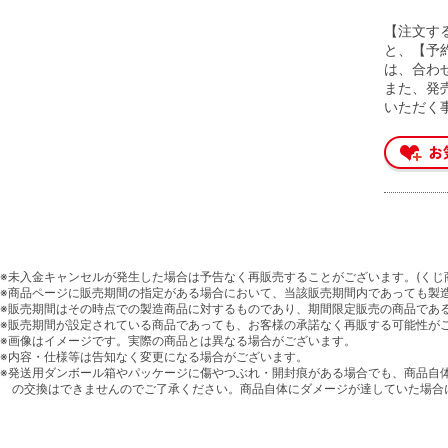
【注文す
と、【予
は、合わ
また、発
いただく
※未入金キャンセルが発生した場合は予告なく再販売することがございます。(くじ
※商品ページに販売期間の指定がある場合において、当該販売期間内であっても製
※販売期間はその時点での製造商品に対するものであり、期間限定販売の商品であ
※販売期間が設定されている商品であっても、お客様の承諾なく再販する可能性が
※画像はイメージです。実際の商品とは異なる場合がございます。
※内容・仕様等は告知なく変更になる場合がございます。
※発送用ダンボール箱やパッケージに傷やつぶれ・開封痕がある場合でも、商品自
の交換はできませんのでご了承ください。商品自体にダメージが達していた場合