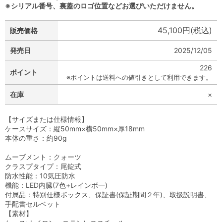
※シリアル番号、裏蓋のロゴ位置などお選びいただけません。
45,100円(税込)
販売価格
発売日
2025/12/05
226
ポイント
※ポイントは送料への値引きとして利用できます。
在庫
×
【サイズまたは仕様情報】
ケースサイズ：縦50mm×横50mm×厚18mm
本体の重さ：約90g
ムーブメント：クォーツ
クラスプタイプ：尾錠式
防水性能：10気圧防水
機能：LED内臓(7色+レインボ一)
付属品：特別仕様ボックス、保証書(保証期間２年)、取扱説明書、
手配書セルベット
【素材】