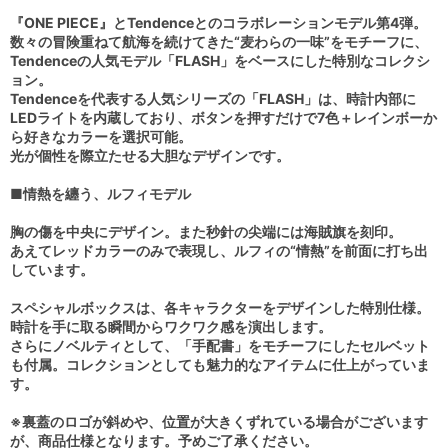
『ONE PIECE』とTendenceとのコラボレーションモデル第4弾。
数々の冒険重ねて航海を続けてきた“麦わらの一味”をモチーフに、
Tendenceの人気モデル「FLASH」をベースにした特別なコレクシ
ョン。
Tendenceを代表する人気シリーズの「FLASH」は、時計内部に
LEDライトを内蔵しており、ボタンを押すだけで7色＋レインボーか
ら好きなカラーを選択可能。
光が個性を際立たせる大胆なデザインです。
■情熱を纏う、ルフィモデル
胸の傷を中央にデザイン。また秒針の尖端には海賊旗を刻印。
あえてレッドカラーのみで表現し、ルフィの“情熱”を前面に打ち出
しています。
スペシャルボックスは、各キャラクターをデザインした特別仕様。
時計を手に取る瞬間からワクワク感を演出します。
さらにノベルティとして、「手配書」をモチーフにしたセルベット
も付属。コレクションとしても魅力的なアイテムに仕上がっていま
す。
※裏蓋のロゴが斜めや、位置が大きくずれている場合がございます
が、商品仕様となります。予めご了承ください。