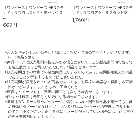
【ワンピース】ワンピース HBDステ
【ワンピース】ワンピース HBDステ
ンドグラス風ホログラム缶バッジ[3
ンドグラス風アクリルスタンド[3. …
…
1,760円
660円
※未入金キャンセルが発生した場合は予告なく再販売することがございます。
(くじ商品を除く）
※商品ページに販売期間の指定がある場合において、当該販売期間内であって
も製造数によりご購入いただけない場合がございます。
※販売期間はその時点での製造商品に対するものであり、期間限定販売の商品
であることを示唆するものではございません。
※販売期間が設定されている商品であっても、お客様の承諾なく再販する可能
性がございます。あらかじめご了承ください。
※画像はイメージです。実際の商品とは異なる場合がございます。
※内容・仕様等は告知なく変更になる場合がございます。
※発送用ダンボール箱やパッケージに傷やつぶれ・開封痕がある場合でも、商
品自体にダメージがなければ、商品及び商品パッケージの交換はできません
のでご了承ください。商品自体にダメージが達していた場合には、商品本体
のみを交換対応いたします。