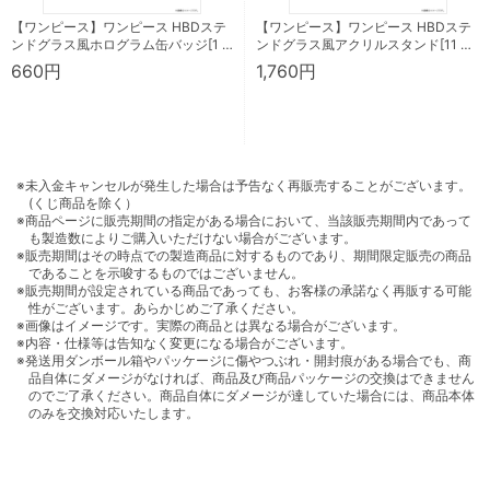
【ワンピース】ワンピース HBDステ
【ワンピース】ワンピース HBDステ
ンドグラス風ホログラム缶バッジ[1 …
ンドグラス風アクリルスタンド[11 …
660円
1,760円
※未入金キャンセルが発生した場合は予告なく再販売することがございます。
(くじ商品を除く）
※商品ページに販売期間の指定がある場合において、当該販売期間内であって
も製造数によりご購入いただけない場合がございます。
※販売期間はその時点での製造商品に対するものであり、期間限定販売の商品
であることを示唆するものではございません。
※販売期間が設定されている商品であっても、お客様の承諾なく再販する可能
性がございます。あらかじめご了承ください。
※画像はイメージです。実際の商品とは異なる場合がございます。
※内容・仕様等は告知なく変更になる場合がございます。
※発送用ダンボール箱やパッケージに傷やつぶれ・開封痕がある場合でも、商
品自体にダメージがなければ、商品及び商品パッケージの交換はできません
のでご了承ください。商品自体にダメージが達していた場合には、商品本体
のみを交換対応いたします。