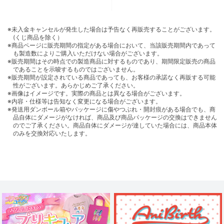
※未入金キャンセルが発生した場合は予告なく再販売することがございます。
(くじ商品を除く）
※商品ページに販売期間の指定がある場合において、当該販売期間内であって
も製造数によりご購入いただけない場合がございます。
※販売期間はその時点での製造商品に対するものであり、期間限定販売の商品
であることを示唆するものではございません。
※販売期間が設定されている商品であっても、お客様の承諾なく再販する可能
性がございます。あらかじめご了承ください。
※画像はイメージです。実際の商品とは異なる場合がございます。
※内容・仕様等は告知なく変更になる場合がございます。
※発送用ダンボール箱やパッケージに傷やつぶれ・開封痕がある場合でも、商
品自体にダメージがなければ、商品及び商品パッケージの交換はできません
のでご了承ください。商品自体にダメージが達していた場合には、商品本体
のみを交換対応いたします。