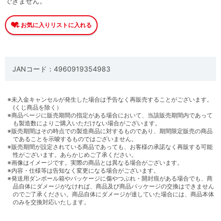
できません。
JANコード：4960919354983
※未入金キャンセルが発生した場合は予告なく再販売することがございます。
(くじ商品を除く）
※商品ページに販売期間の指定がある場合において、当該販売期間内であって
も製造数によりご購入いただけない場合がございます。
※販売期間はその時点での製造商品に対するものであり、期間限定販売の商品
であることを示唆するものではございません。
※販売期間が設定されている商品であっても、お客様の承諾なく再販する可能
性がございます。あらかじめご了承ください。
※画像はイメージです。実際の商品とは異なる場合がございます。
※内容・仕様等は告知なく変更になる場合がございます。
※発送用ダンボール箱やパッケージに傷やつぶれ・開封痕がある場合でも、商
品自体にダメージがなければ、商品及び商品パッケージの交換はできません
のでご了承ください。商品自体にダメージが達していた場合には、商品本体
のみを交換対応いたします。