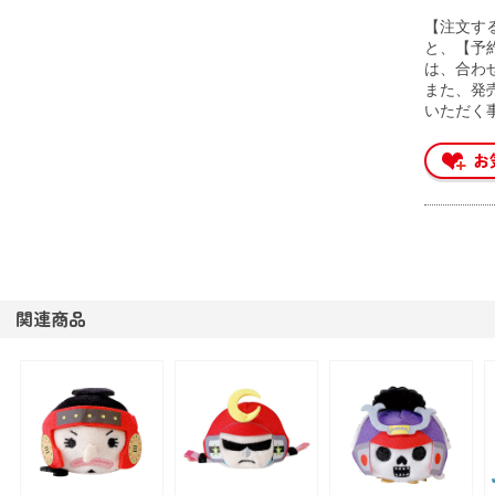
【注文す
と、【予
は、合わ
また、発
いただく
関連商品