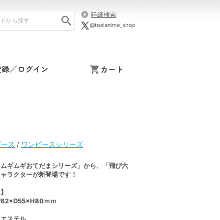
詳細検索
@toeianime_shop
登録／ログイン
カート
ンピース
/
ワンピースシリーズ
「ムギムギおてだまシリーズ」から、「飛び六
キャラクターが新登場です！
様】
2×D55×H80ｍｍ
リエステル