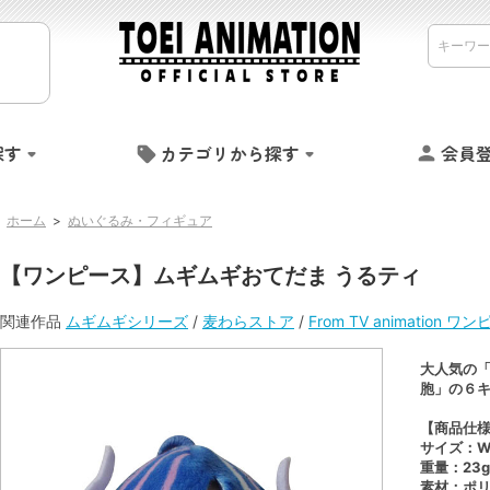
探す
カテゴリから探す
会員
ホーム
>
ぬいぐるみ・フィギュア
【ワンピース】ムギムギおてだま うるティ
関連作品
ムギムギシリーズ
/
麦わらストア
/
From TV animation ワ
大人気の
胞」の６
【商品仕
サイズ：W6
重量：23g
素材：ポ