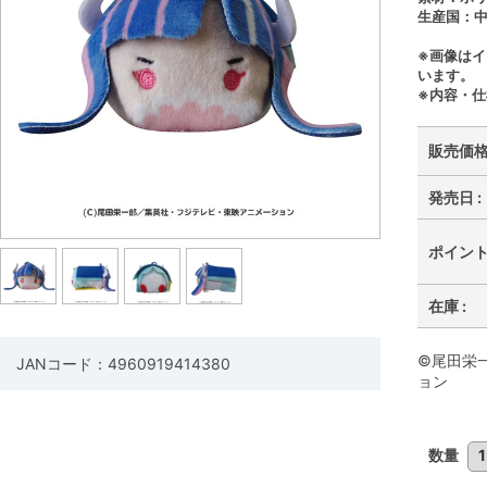
生産国：
※画像は
います。
※内容・
販売価格 
発売日 :
ポイント 
在庫 :
©尾田栄
JANコード：4960919414380
ョン
数量