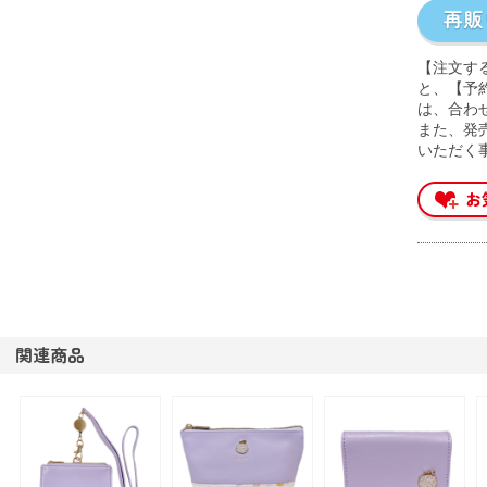
【注文す
と、【予
は、合わ
また、発
いただく
関連商品