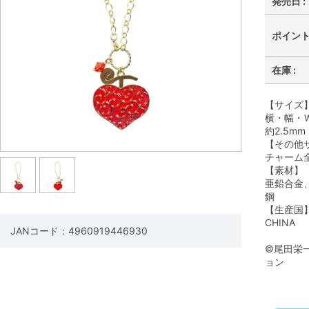
発売日 :
ポイント 
在庫 :
【サイズ
横・幅・Ｗ
約2.5mm
【その他
チャーム全
【素材】
亜鉛合金
鋼
【生産国
CHINA
JANコード：4960919446930
©尾田栄
ョン