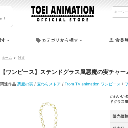
ゃ！
探す
カテゴリから探す
会員
ホーム
>
雑貨
【ワンピース】ステンドグラス風悪魔の実チャー
関連作品
悪魔の実
/
麦わらストア
/
From TV animation ワンピース
/
かわいい
ドグラス風
販売価格 