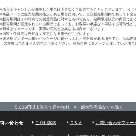
※未入金キャンセルが発生した場合は予告なく再販売することがございます。(くじ
※商品ページに販売期間の指定がある場合において、当該販売期間内であっても製
※販売期間はその時点での製造商品に対するものであり、期間限定販売の商品であ
※販売期間が設定されている商品であっても、お客様の承諾なく再販する可能性が
※画像はイメージです。実際の商品とは異なる場合がございます。
※内容・仕様等は告知なく変更になる場合がございます。
※発送用ダンボール箱やパッケージに傷やつぶれ・開封痕がある場合でも、商品自
の交換はできませんのでご了承ください。商品自体にダメージが達していた場合
15,000円以上購入で送料無料 ※一部大型商品などを除く
問い合わせ
ご利用案内
Ｑ＆Ａ
お問い合わせフォー