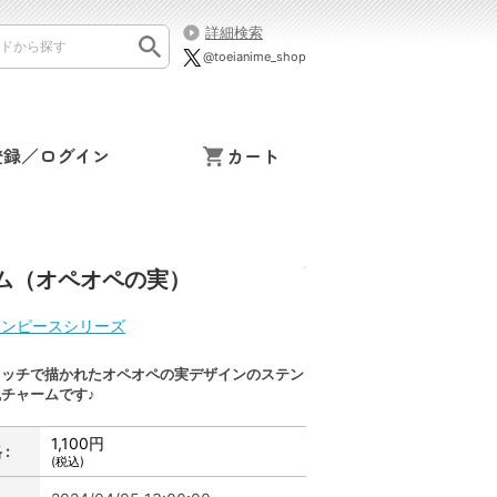
詳細検索
@toeianime_shop
登録／ログイン
カート
ム（オペオペの実）
ワンピースシリーズ
タッチで描かれたオペオペの実デザインのステン
チャームです♪
1,100円
:
(税込)