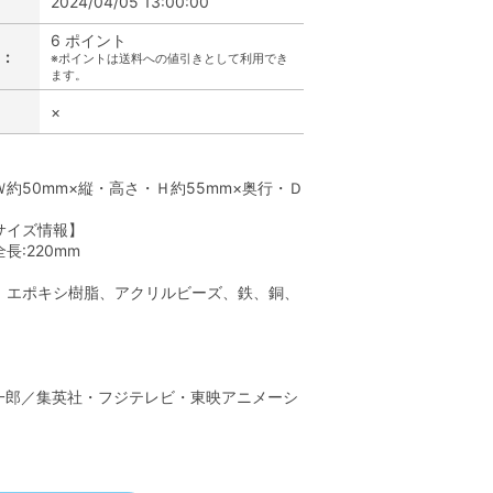
2024/04/05 13:00:00
6 ポイント
:
※ポイントは送料への値引きとして利用でき
ます。
×
】
約50mm×縦・高さ・Ｈ約55mm×奥行・Ｄ
サイズ情報】
長:220mm
、エポキシ樹脂、アクリルビーズ、鉄、銅、
】
一郎／集英社・フジテレビ・東映アニメーシ