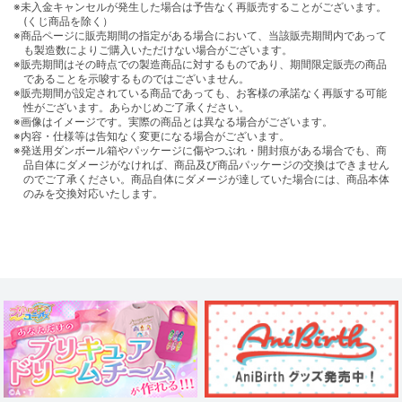
※未入金キャンセルが発生した場合は予告なく再販売することがございます。
(くじ商品を除く）
※商品ページに販売期間の指定がある場合において、当該販売期間内であって
も製造数によりご購入いただけない場合がございます。
※販売期間はその時点での製造商品に対するものであり、期間限定販売の商品
であることを示唆するものではございません。
※販売期間が設定されている商品であっても、お客様の承諾なく再販する可能
性がございます。あらかじめご了承ください。
※画像はイメージです。実際の商品とは異なる場合がございます。
※内容・仕様等は告知なく変更になる場合がございます。
※発送用ダンボール箱やパッケージに傷やつぶれ・開封痕がある場合でも、商
品自体にダメージがなければ、商品及び商品パッケージの交換はできません
のでご了承ください。商品自体にダメージが達していた場合には、商品本体
のみを交換対応いたします。