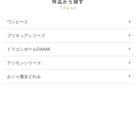
作品から探す
Title list
ワンピース
プリキュアシリーズ
ドラゴンボールDAIMA
デジモンシリーズ
おジャ魔女どれみ
ガールズバンドクライ
ゲゲゲの鬼太郎
ワールドトリガー
おしりたんてい