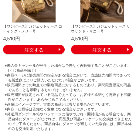
【ワンピース】ガジェットケース ゴ
【ワンピース】ガジェットケース サ
ーイング・メリー号
ウザンド・サニー号
4,510円
4,510円
※未入金キャンセルが発生した場合は予告なく再販売することがございます。
(くじ商品を除く）
※商品ページに販売期間の指定がある場合において、当該販売期間内であって
も製造数によりご購入いただけない場合がございます。
※販売期間はその時点での製造商品に対するものであり、期間限定販売の商品
であることを示唆するものではございません。
※販売期間が設定されている商品であっても、お客様の承諾なく再販する可能
性がございます。あらかじめご了承ください。
※画像はイメージです。実際の商品とは異なる場合がございます。
※内容・仕様等は告知なく変更になる場合がございます。
※発送用ダンボール箱やパッケージに傷やつぶれ・開封痕がある場合でも、商
品自体にダメージがなければ、商品及び商品パッケージの交換はできません
のでご了承ください。商品自体にダメージが達していた場合には、商品本体
のみを交換対応いたします。