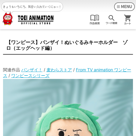
きょうもいちにち、気合い入れていくにゃ～！
【ワンピース】バンザイ！ぬいぐるみキーホルダー ゾ
ロ（エッグヘッド編）
関連作品
バンザイ！
/
麦わらストア
/
From TV animation ワンピー
ス
/
ワンピースシリーズ