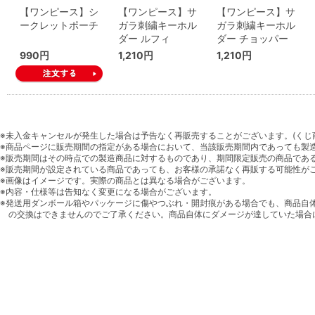
【ワンピース】シ
【ワンピース】サ
【ワンピース】サ
ークレットポーチ
ガラ刺繍キーホル
ガラ刺繍キーホル
ダー ルフィ
ダー チョッパー
990円
1,210円
1,210円
※未入金キャンセルが発生した場合は予告なく再販売することがございます。(くじ
※商品ページに販売期間の指定がある場合において、当該販売期間内であっても製
※販売期間はその時点での製造商品に対するものであり、期間限定販売の商品であ
※販売期間が設定されている商品であっても、お客様の承諾なく再販する可能性が
※画像はイメージです。実際の商品とは異なる場合がございます。
※内容・仕様等は告知なく変更になる場合がございます。
※発送用ダンボール箱やパッケージに傷やつぶれ・開封痕がある場合でも、商品自
の交換はできませんのでご了承ください。商品自体にダメージが達していた場合