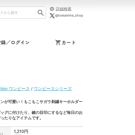
詳細検索
@toeianime_shop
登録／ログイン
カート
mation ワンピース
/
ワンピースシリーズ
インが可愛い！もこもこサガラ刺繍キーホルダー
！
バッグに付けたり、鍵の目印にするなど毎日のお
ぴったりなアイテムです。
1,210円
: