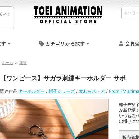
ていく
探す
カテゴリから探す
会員
ホーム
>
雑貨
【ワンピース】サガラ刺繍キーホルダー サボ
関連作品
キーホルダー
/
帽子シリーズ
/
麦わらストア
/
From TV ani
帽子デザ
が新登場
いつもの
出掛けに
販売価格 