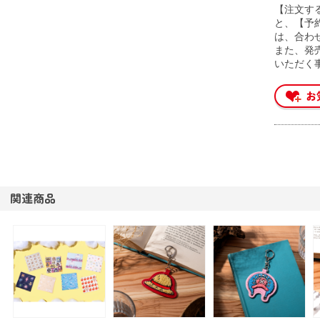
【注文す
と、【予
は、合わ
また、発
いただく
関連商品