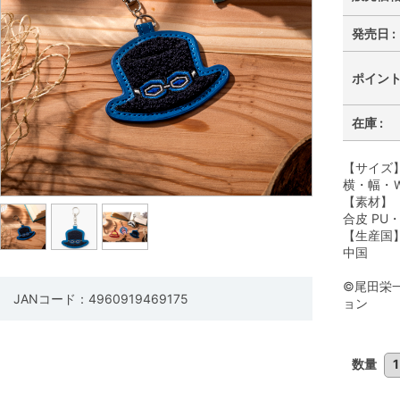
発売日 :
ポイント 
在庫 :
【サイズ
横・幅・Ｗ
【素材】
合皮 PU
【生産国
中国
©尾田栄
JANコード：4960919469175
ョン
数量