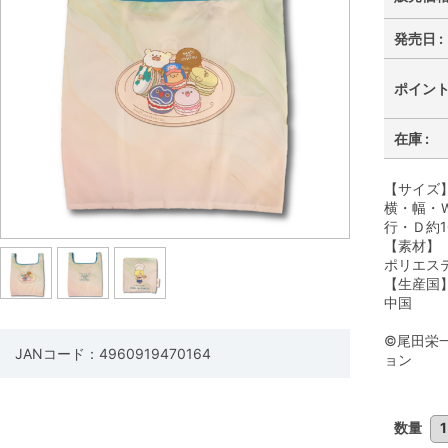
発売日 :
ポイント 
在庫 :
【サイズ
横・幅・Ｗ
行・Ｄ約1
【素材】
ポリエス
【生産国
中国
©尾田栄
JANコード：4960919470164
ョン
数量