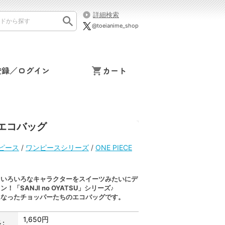
詳細検索
@toeianime_shop
登録／ログイン
カート
 エコバッグ
ワンピース
/
ワンピースシリーズ
/
ONE PIECE
、いろいろなキャラクターをスイーツみたいにデ
！「SANJI no OYATSU」シリーズ♪
になったチョッパーたちのエコバッグです。
1,650円
: