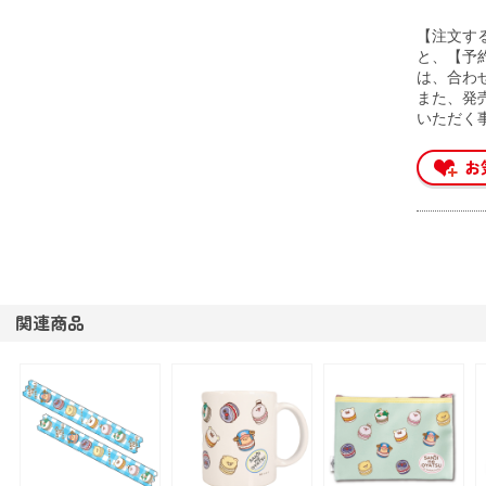
【注文す
と、【予
は、合わ
また、発
いただく
関連商品