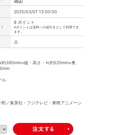
(税込)
2025/03/07 13:00:00
8 ポイント
:
※ポイントは送料への値引きとして利用でき
ます。
△
】
約390mm×縦・高さ・Ｈ約520mm×奥
0mm
テル
】
一郎／集英社・フジテレビ・東映アニメーシ