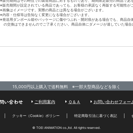
※販売期間はその時点での製造商品に対するものであり、期間限定販売の商品であ
※販売期間が設定されている商品であっても、お客様の承諾なく再販する可能性が
※画像はイメージです。実際の商品とは異なる場合がございます。
※内容・仕様等は告知なく変更になる場合がございます。
※発送用ダンボール箱やパッケージに傷やつぶれ・開封痕がある場合でも、商品自
の交換はできませんのでご了承ください。商品自体にダメージが達していた場合
15,000円以上購入で送料無料 ※一部大型商品などを除く
問い合わせ
ご利用案内
Ｑ＆Ａ
お問い合わせフォー
クッキー（Cookie）ポリシー
特定商取引法に基づく表記
© TOEI ANIMATION co.,ltd. All rights reserved.