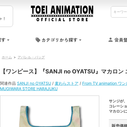
ゃ！
探す
カテゴリから探す
会員
ホーム
>
アパレル・バッグ
【ワンピース】『SANJI no OYATSU』マカロン
関連作品
SANJI no OYATSU
/
麦わらストア
/
From TV animation 
MUGIWARA STORE HARAJUKU
サンジが
コレーション
マカロン
販売価格 