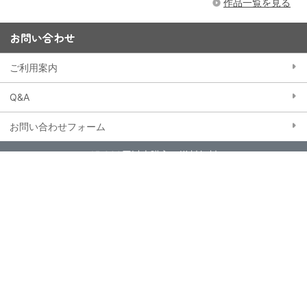
作品一覧を見る
お問い合わせ
ご利用案内
Q&A
お問い合わせフォーム
15,000円以上購入で送料無料
※一部大型商品などを除く
当ストアにおける個人情報の取り扱いについて
クッキー（Cookie）ポリシー
特定商取引法に基づく表記
会員規約
東映アニメーションWebサイト
© TOEI ANIMATION co.,ltd. All rights reserved.