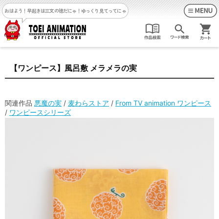
おはよう！早起きは三文の徳だにゃ！
ゆっくり見てってにゃ
【ワンピース】風呂敷 メラメラの実
関連作品
悪魔の実
/
麦わらストア
/
From TV animation ワンピース
/
ワンピースシリーズ