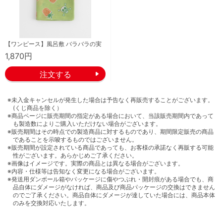
【ワンピース】風呂敷 バラバラの実
1,870円
※未入金キャンセルが発生した場合は予告なく再販売することがございます。
(くじ商品を除く）
※商品ページに販売期間の指定がある場合において、当該販売期間内であって
も製造数によりご購入いただけない場合がございます。
※販売期間はその時点での製造商品に対するものであり、期間限定販売の商品
であることを示唆するものではございません。
※販売期間が設定されている商品であっても、お客様の承諾なく再販する可能
性がございます。あらかじめご了承ください。
※画像はイメージです。実際の商品とは異なる場合がございます。
※内容・仕様等は告知なく変更になる場合がございます。
※発送用ダンボール箱やパッケージに傷やつぶれ・開封痕がある場合でも、商
品自体にダメージがなければ、商品及び商品パッケージの交換はできません
のでご了承ください。商品自体にダメージが達していた場合には、商品本体
のみを交換対応いたします。