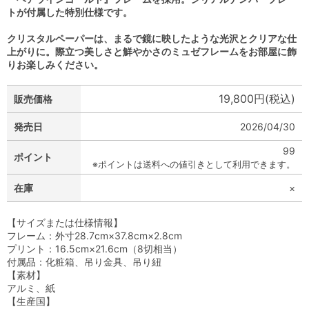
トが付属した特別仕様です。
クリスタルペーパーは、まるで鏡に映したような光沢とクリアな仕
上がりに。際立つ美しさと鮮やかさのミュゼフレームをお部屋に飾
りお楽しみください。
19,800円(税込)
販売価格
発売日
2026/04/30
99
ポイント
※ポイントは送料への値引きとして利用できます。
在庫
×
【サイズまたは仕様情報】
フレーム：外寸28.7cm×37.8cm×2.8cm
プリント：16.5cm×21.6cm（8切相当）
付属品：化粧箱、吊り金具、吊り紐
【素材】
アルミ、紙
【生産国】