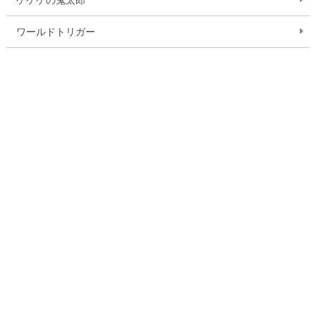
ワールドトリガー
おしりたんてい
ミラキュラス レディバグ＆シャノワール
逃走中 ザ グレートミッション
ドラゴンクエスト ダイの大冒険
ふしぎ駄菓子屋 銭天堂
いきものさん
作品一覧を見る
お問い合わせ