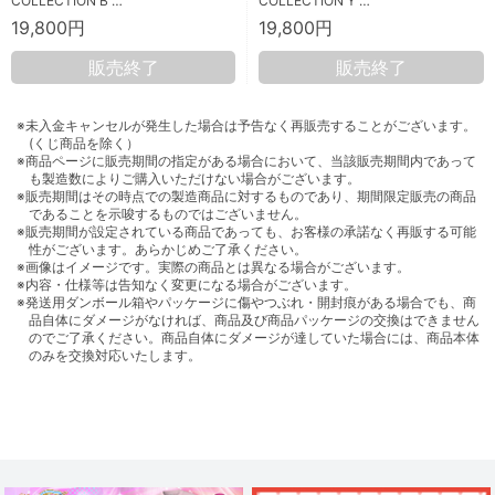
COLLECTION B …
COLLECTION Y …
19,800円
19,800円
販売終了
販売終了
※未入金キャンセルが発生した場合は予告なく再販売することがございます。
(くじ商品を除く）
※商品ページに販売期間の指定がある場合において、当該販売期間内であって
も製造数によりご購入いただけない場合がございます。
※販売期間はその時点での製造商品に対するものであり、期間限定販売の商品
であることを示唆するものではございません。
※販売期間が設定されている商品であっても、お客様の承諾なく再販する可能
性がございます。あらかじめご了承ください。
※画像はイメージです。実際の商品とは異なる場合がございます。
※内容・仕様等は告知なく変更になる場合がございます。
※発送用ダンボール箱やパッケージに傷やつぶれ・開封痕がある場合でも、商
品自体にダメージがなければ、商品及び商品パッケージの交換はできません
のでご了承ください。商品自体にダメージが達していた場合には、商品本体
のみを交換対応いたします。