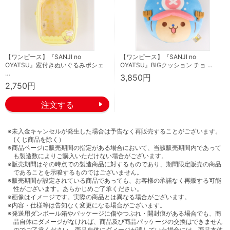
【ワンピース】『SANJI no
【ワンピース】『SANJI no
OYATSU』窓付きぬいぐるみポシェ
OYATSU』BIGクッション チョ …
…
3,850円
2,750円
※未入金キャンセルが発生した場合は予告なく再販売することがございます。
(くじ商品を除く）
※商品ページに販売期間の指定がある場合において、当該販売期間内であって
も製造数によりご購入いただけない場合がございます。
※販売期間はその時点での製造商品に対するものであり、期間限定販売の商品
であることを示唆するものではございません。
※販売期間が設定されている商品であっても、お客様の承諾なく再販する可能
性がございます。あらかじめご了承ください。
※画像はイメージです。実際の商品とは異なる場合がございます。
※内容・仕様等は告知なく変更になる場合がございます。
※発送用ダンボール箱やパッケージに傷やつぶれ・開封痕がある場合でも、商
品自体にダメージがなければ、商品及び商品パッケージの交換はできません
のでご了承ください。商品自体にダメージが達していた場合には、商品本体