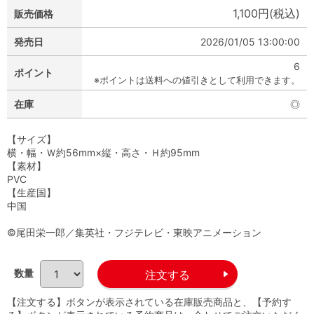
1,100円(税込)
販売価格
発売日
2026/01/05 13:00:00
6
ポイント
※ポイントは送料への値引きとして利用できます。
在庫
◎
【サイズ】
横・幅・Ｗ約56mm×縦・高さ・Ｈ約95mm
【素材】
PVC
【生産国】
中国
©尾田栄一郎／集英社・フジテレビ・東映アニメーション
数量
【注文する】ボタンが表示されている在庫販売商品と、【予約す