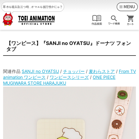
草木も眠る丑三つ時…
オマエも夜行性かにゃ？
【ワンピース】『SANJI no OYATSU』ドーナツ フォン
タブ
関連作品
SANJI no OYATSU
/
チョッパー
/
麦わらストア
/
From TV
animation ワンピース
/
ワンピースシリーズ
/
ONE PIECE
MUGIWARA STORE HARAJUKU