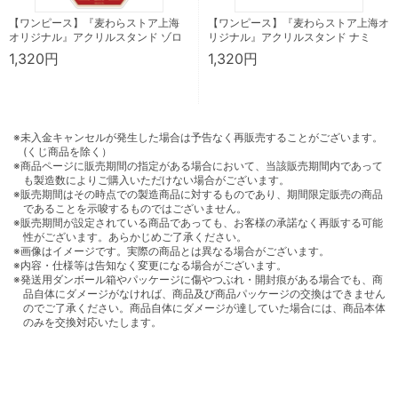
【ワンピース】『麦わらストア上海
【ワンピース】『麦わらストア上海オ
オリジナル』アクリルスタンド ゾロ
リジナル』アクリルスタンド ナミ
1,320円
1,320円
※未入金キャンセルが発生した場合は予告なく再販売することがございます。
(くじ商品を除く）
※商品ページに販売期間の指定がある場合において、当該販売期間内であって
も製造数によりご購入いただけない場合がございます。
※販売期間はその時点での製造商品に対するものであり、期間限定販売の商品
であることを示唆するものではございません。
※販売期間が設定されている商品であっても、お客様の承諾なく再販する可能
性がございます。あらかじめご了承ください。
※画像はイメージです。実際の商品とは異なる場合がございます。
※内容・仕様等は告知なく変更になる場合がございます。
※発送用ダンボール箱やパッケージに傷やつぶれ・開封痕がある場合でも、商
品自体にダメージがなければ、商品及び商品パッケージの交換はできません
のでご了承ください。商品自体にダメージが達していた場合には、商品本体
のみを交換対応いたします。