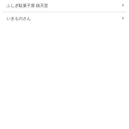
ふしぎ駄菓子屋 銭天堂
いきものさん
作品一覧を見る
お問い合わせ
ご利用案内
Q&A
お問い合わせフォーム
15,000円以上購入で送料無料
※一部大型商品などを除く
当ストアにおける個人情報の取り扱いについて
クッキー（Cookie）ポリシー
特定商取引法に基づく表記