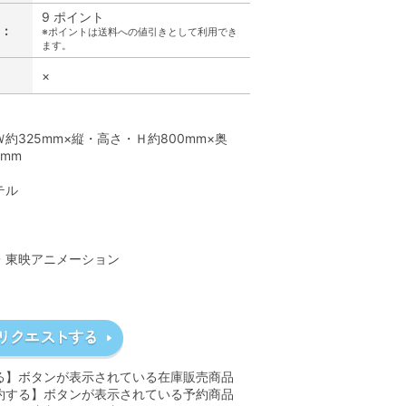
9 ポイント
:
※ポイントは送料への値引きとして利用でき
ます。
×
】
約325mm×縦・高さ・Ｈ約800mm×奥
mm
テル
】
A・東映アニメーション
る】ボタンが表示されている在庫販売商品
約する】ボタンが表示されている予約商品