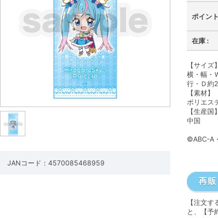
ポイント 
在庫 :
【サイズ
横・幅・Ｗ
行・Ｄ約2
【素材】
ポリエス
【生産国
中国
©ABC-
JANコード：4570085468959
【注文す
と、【予