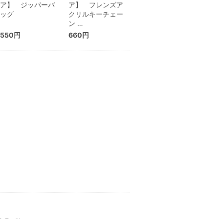
ア】 ジッパーバ
ア】 フレンズア
ッグ
クリルキーチェー
ン …
550円
660円