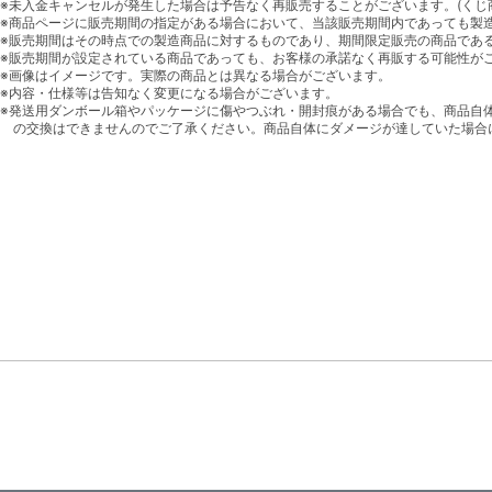
※未入金キャンセルが発生した場合は予告なく再販売することがございます。(くじ
※商品ページに販売期間の指定がある場合において、当該販売期間内であっても製
※販売期間はその時点での製造商品に対するものであり、期間限定販売の商品であ
※販売期間が設定されている商品であっても、お客様の承諾なく再販する可能性が
※画像はイメージです。実際の商品とは異なる場合がございます。
※内容・仕様等は告知なく変更になる場合がございます。
※発送用ダンボール箱やパッケージに傷やつぶれ・開封痕がある場合でも、商品自
の交換はできませんのでご了承ください。商品自体にダメージが達していた場合