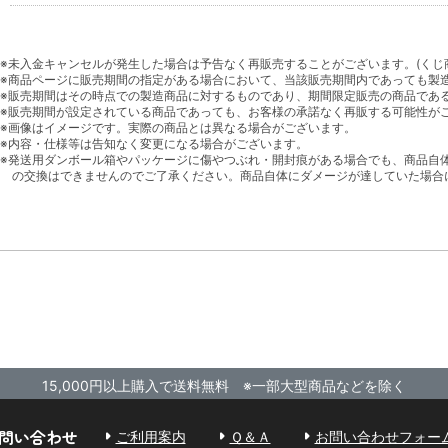
※未入金キャンセルが発生した場合は予告なく再販売することがございます。(くじ
※商品ページに販売期間の指定がある場合において、当該販売期間内であっても製
※販売期間はその時点での製造商品に対するものであり、期間限定販売の商品であ
※販売期間が設定されている商品であっても、お客様の承諾なく再販する可能性が
※画像はイメージです。実際の商品とは異なる場合がございます。
※内容・仕様等は告知なく変更になる場合がございます。
※発送用ダンボール箱やパッケージに傷やつぶれ・開封痕がある場合でも、商品自
の交換はできませんのでご了承ください。商品自体にダメージが達していた場合
15,000円以上購入で送料無料 ※一部大型商品などを除く
問い合わせ
ご利用案内
Ｑ＆Ａ
お問い合わせフォー