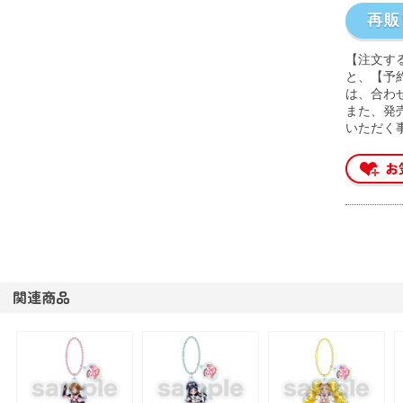
【注文す
と、【予
は、合わ
また、発
いただく
関連商品