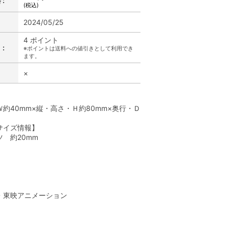
:
(税込)
2024/05/25
4 ポイント
:
※ポイントは送料への値引きとして利用でき
ます。
×
】
約40mm×縦・高さ・Ｈ約80mm×奥行・Ｄ
サイズ情報】
 約20mm
】
A・東映アニメーション