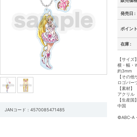
販売価格 
発売日 :
ポイント 
在庫 :
【サイズ
横・幅・Ｗ
約3mm
【その他
ロゴパーツ
【素材】
アクリル
【生産国
中国
JANコード：4570085471485
©ABC-