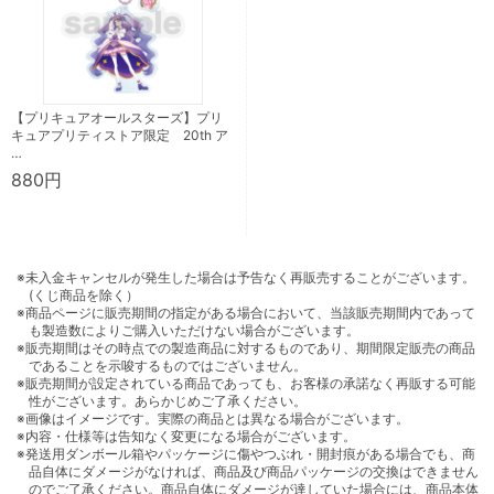
【プリキュアオールスターズ】プリ
キュアプリティストア限定 20th ア
…
880円
※未入金キャンセルが発生した場合は予告なく再販売することがございます。
(くじ商品を除く）
※商品ページに販売期間の指定がある場合において、当該販売期間内であって
も製造数によりご購入いただけない場合がございます。
※販売期間はその時点での製造商品に対するものであり、期間限定販売の商品
であることを示唆するものではございません。
※販売期間が設定されている商品であっても、お客様の承諾なく再販する可能
性がございます。あらかじめご了承ください。
※画像はイメージです。実際の商品とは異なる場合がございます。
※内容・仕様等は告知なく変更になる場合がございます。
※発送用ダンボール箱やパッケージに傷やつぶれ・開封痕がある場合でも、商
品自体にダメージがなければ、商品及び商品パッケージの交換はできません
のでご了承ください。商品自体にダメージが達していた場合には、商品本体