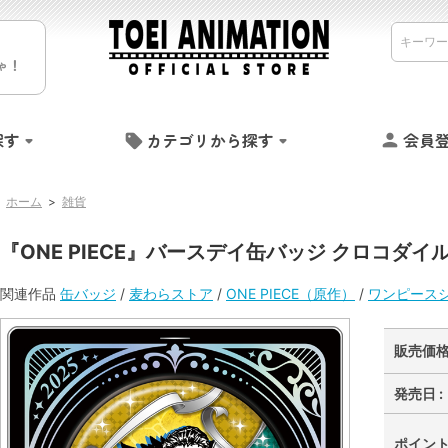
ゃ！
探す
カテゴリから探す
会員
ホーム
>
雑貨
『ONE PIECE』バースデイ缶バッジ クロコダイ
関連作品
缶バッジ
/
麦わらストア
/
ONE PIECE（原作）
/
ワンピース
販売価格 
発売日 :
ポイント 