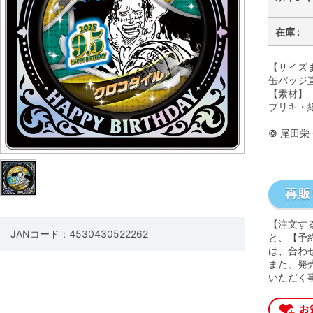
在庫 :
【サイズ
缶バッジ直
【素材】
ブリキ・紙
© 尾田
【注文す
JANコード：4530430522262
と、【予
は、合わ
また、発
いただく