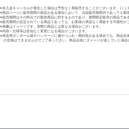
※未入金キャンセルが発生した場合は予告なく再販売することがございます。(くじ
※商品ページに販売期間の指定がある場合において、当該販売期間内であっても製
※販売期間はその時点での製造商品に対するものであり、期間限定販売の商品であ
※販売期間が設定されている商品であっても、お客様の承諾なく再販する可能性が
※画像はイメージです。実際の商品とは異なる場合がございます。
※内容・仕様等は告知なく変更になる場合がございます。
※発送用ダンボール箱やパッケージに傷やつぶれ・開封痕がある場合でも、商品自
の交換はできませんのでご了承ください。商品自体にダメージが達していた場合