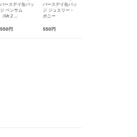
バースデイ缶バッ
バースデイ缶バッ
ジ ベンサム
ジ ジュエリー・
（Mr.2 …
ボニー
550円
550円