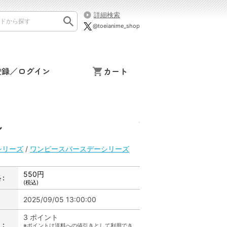
詳細検索
@toeianime_shop
登録／ログイン
カート
ル
シリーズ
/
ワンピースバースデーシリーズ
550円
:
(税込)
2025/09/05 13:00:00
3 ポイント
:
※ポイントは送料への値引きとして利用でき