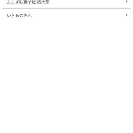
ふしぎ駄菓子屋 銭天堂
いきものさん
作品一覧を見る
お問い合わせ
ご利用案内
Q&A
お問い合わせフォーム
15,000円以上購入で送料無料
※一部大型商品などを除く
当ストアにおける個人情報の取り扱いについて
クッキー（Cookie）ポリシー
特定商取引法に基づく表記