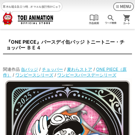
草木も眠る丑三つ時…
オマエも夜行性かにゃ？
『ONE PIECE』バースデイ缶バッジ トニートニー・チ
ョッパー ＢＥ４
関連作品
缶バッジ
/
チョッパー
/
麦わらストア
/
ONE PIECE（原
作）
/
ワンピースシリーズ
/
ワンピースバースデーシリーズ