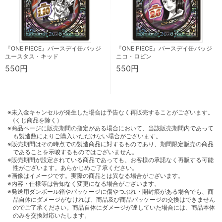
『ONE PIECE』バースデイ缶バッジ
『ONE PIECE』バースデイ缶バッジ
ユースタス・キッド
ニコ・ロビン
550円
550円
※未入金キャンセルが発生した場合は予告なく再販売することがございます。
(くじ商品を除く）
※商品ページに販売期間の指定がある場合において、当該販売期間内であって
も製造数によりご購入いただけない場合がございます。
※販売期間はその時点での製造商品に対するものであり、期間限定販売の商品
であることを示唆するものではございません。
※販売期間が設定されている商品であっても、お客様の承諾なく再販する可能
性がございます。あらかじめご了承ください。
※画像はイメージです。実際の商品とは異なる場合がございます。
※内容・仕様等は告知なく変更になる場合がございます。
※発送用ダンボール箱やパッケージに傷やつぶれ・開封痕がある場合でも、商
品自体にダメージがなければ、商品及び商品パッケージの交換はできません
のでご了承ください。商品自体にダメージが達していた場合には、商品本体
のみを交換対応いたします。