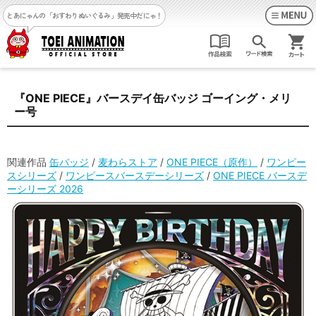
とあにゃんの「おすわりぬいぐるみ」発売中だにゃ！
『ONE PIECE』バースデイ缶バッジ ゴーイング・メリ
ー号
関連作品
缶バッジ
/
麦わらストア
/
ONE PIECE（原作）
/
ワンピー
スシリーズ
/
ワンピースバースデーシリーズ
/
ONE PIECE バースデ
ーシリーズ 2026