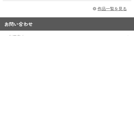
作品一覧を見る
お問い合わせ
ご利用案内
Q&A
お問い合わせフォーム
15,000円以上購入で送料無料
※一部大型商品などを除く
当ストアにおける個人情報の取り扱いについて
クッキー（Cookie）ポリシー
特定商取引法に基づく表記
会員規約
東映アニメーションWebサイト