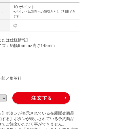
10 ポイント
:
※ポイントは送料への値引きとして利用でき
ます。
◎
または仕様情報】
ズ：約幅95mm×高さ145mm
】
一郎／集英社
る】ボタンが表示されている在庫販売商品
約する】ボタンが表示されている予約商品
せてご注文いただく事ができません。