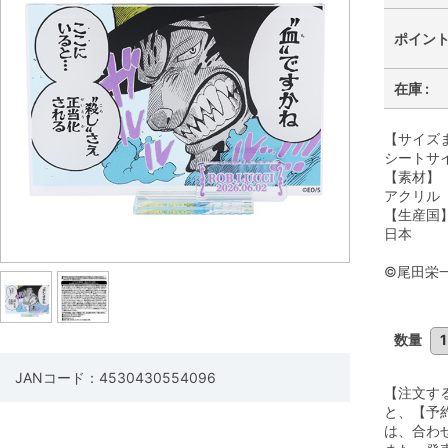
ポイント 
在庫 :
【サイズ
シートサイ
【素材】
アクリル
【生産国
日本
©尾田栄
数量
JANコード：4530430554096
【注文す
と、【予
は、合わ