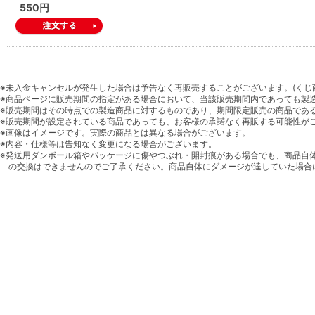
550円
※未入金キャンセルが発生した場合は予告なく再販売することがございます。(くじ
※商品ページに販売期間の指定がある場合において、当該販売期間内であっても製
※販売期間はその時点での製造商品に対するものであり、期間限定販売の商品であ
※販売期間が設定されている商品であっても、お客様の承諾なく再販する可能性が
※画像はイメージです。実際の商品とは異なる場合がございます。
※内容・仕様等は告知なく変更になる場合がございます。
※発送用ダンボール箱やパッケージに傷やつぶれ・開封痕がある場合でも、商品自
の交換はできませんのでご了承ください。商品自体にダメージが達していた場合