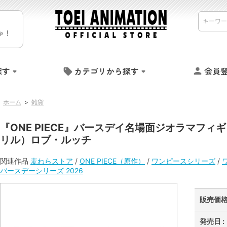
ゃ！
探す
カテゴリから探す
会員
ホーム
>
雑貨
『ONE PIECE』バースデイ名場面ジオラマフィギ
リル）ロブ・ルッチ
関連作品
麦わらストア
/
ONE PIECE（原作）
/
ワンピースシリーズ
/
バースデーシリーズ 2026
販売価格 
発売日 :