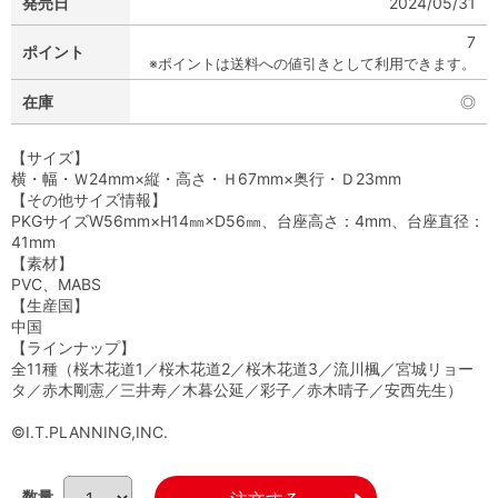
発売日
2024/05/31
7
ポイント
※ポイントは送料への値引きとして利用できます。
在庫
◎
【サイズ】
横・幅・Ｗ24mm×縦・高さ・Ｈ67mm×奥行・Ｄ23mm
【その他サイズ情報】
PKGサイズW56mm×H14㎜×D56㎜、台座高さ：4mm、台座直径：
41mm
【素材】
PVC、MABS
【生産国】
中国
【ラインナップ】
全11種（桜木花道1／桜木花道2／桜木花道3／流川楓／宮城リョー
タ／赤木剛憲／三井寿／木暮公延／彩子／赤木晴子／安西先生）
©I.T.PLANNING,INC.
数量