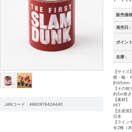
販売価格 
発売日 :
ポイント 
在庫 :
【サイズ
横・幅・Ｗ
約45mm
【その他
約5m巻き
【素材】
JANコード：4960919424440
PET
【生産国
日本
【ライン
全2種（