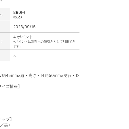
880円
:
(税込)
2023/09/15
4 ポイント
:
※ポイントは送料への値引きとして利用でき
ます。
×
】
約45mm×縦・高さ・Ｈ約50mm×奥行・Ｄ
サイズ情報】
】
ナップ】
赤／黒）