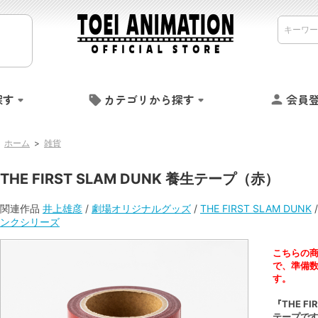
探す
カテゴリから探す
会員
ホーム
>
雑貨
THE FIRST SLAM DUNK 養生テープ（赤）
関連作品
井上雄彦
/
劇場オリジナルグッズ
/
THE FIRST SLAM DUNK
ンクシリーズ
こちらの
で、準備
す。
『THE F
テープで