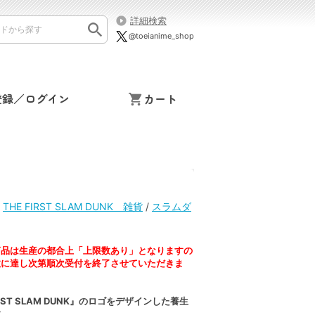
詳細検索
@toeianime_shop
登録／ログイン
カート
/
THE FIRST SLAM DUNK 雑貨
/
スラムダ
商品は生産の都合上「上限数あり」となりますの
数に達し次第順次受付を終了させていただきま
IRST SLAM DUNK』のロゴをデザインした養生
す。