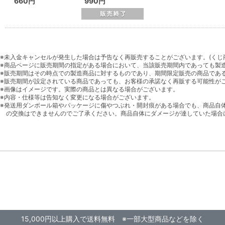
660円
990円
※未入金キャンセルが発生した場合は予告なく再販売することがございます。(くじ
※商品ページに販売期間の指定がある場合において、当該販売期間内であっても製
※販売期間はその時点での製造商品に対するものであり、期間限定販売の商品であ
※販売期間が設定されている商品であっても、お客様の承諾なく再販する可能性が
※画像はイメージです。実際の商品とは異なる場合がございます。
※内容・仕様等は告知なく変更になる場合がございます。
※発送用ダンボール箱やパッケージに傷やつぶれ・開封痕がある場合でも、商品自
の交換はできませんのでご了承ください。商品自体にダメージが達していた場合
15,000円以上購入で送料無料 ※一部大型商品などを除く