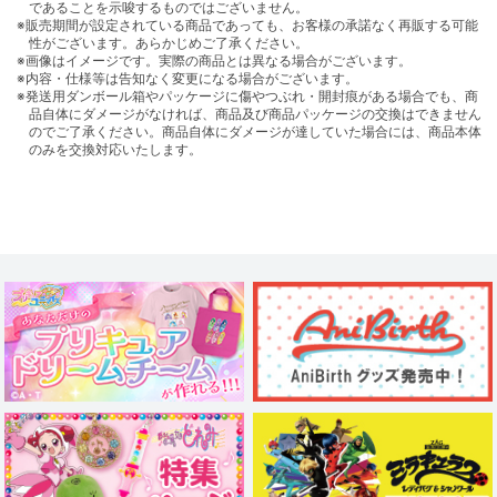
であることを示唆するものではございません。
※販売期間が設定されている商品であっても、お客様の承諾なく再販する可能
性がございます。あらかじめご了承ください。
※画像はイメージです。実際の商品とは異なる場合がございます。
※内容・仕様等は告知なく変更になる場合がございます。
※発送用ダンボール箱やパッケージに傷やつぶれ・開封痕がある場合でも、商
品自体にダメージがなければ、商品及び商品パッケージの交換はできません
のでご了承ください。商品自体にダメージが達していた場合には、商品本体
のみを交換対応いたします。