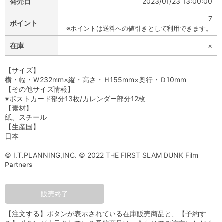
発売日
2023/01/23 13:00:00
7
ポイント
※ポイントは送料への値引きとして利用できます。
在庫
×
【サイズ】
横・幅・Ｗ232mm×縦・高さ・Ｈ155mm×奥行・Ｄ10mm
【その他サイズ情報】
※ポストカード部分13枚/カレンダー部分12枚
【素材】
紙、スチール
【生産国】
日本
© I.T.PLANNING,INC. © 2022 THE FIRST SLAM DUNK Film
Partners
販売終了
【注文する】ボタンが表示されている在庫販売商品と、【予約す