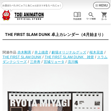
お昼はたべたかにゃ？
とあにゃんはカツオをたべたにゃ！
THE FIRST SLAM DUNK 卓上カレンダー（4月始まり）
関連作品
赤木剛憲
/
井上雄彦
/
劇場オリジナルグッズ
/
桜木花道
/
THE FIRST SLAM DUNK
/
THE FIRST SLAM DUNK 雑貨
/
スラム
ダンクシリーズ
/
三井寿
/
宮城リョータ
/
流川楓