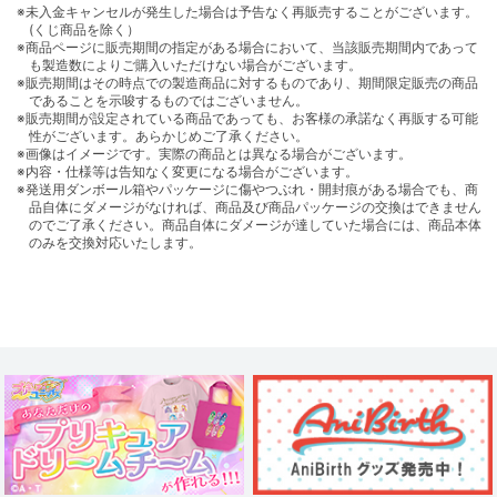
※未入金キャンセルが発生した場合は予告なく再販売することがございます。
(くじ商品を除く）
※商品ページに販売期間の指定がある場合において、当該販売期間内であって
も製造数によりご購入いただけない場合がございます。
※販売期間はその時点での製造商品に対するものであり、期間限定販売の商品
であることを示唆するものではございません。
※販売期間が設定されている商品であっても、お客様の承諾なく再販する可能
性がございます。あらかじめご了承ください。
※画像はイメージです。実際の商品とは異なる場合がございます。
※内容・仕様等は告知なく変更になる場合がございます。
※発送用ダンボール箱やパッケージに傷やつぶれ・開封痕がある場合でも、商
品自体にダメージがなければ、商品及び商品パッケージの交換はできません
のでご了承ください。商品自体にダメージが達していた場合には、商品本体
のみを交換対応いたします。