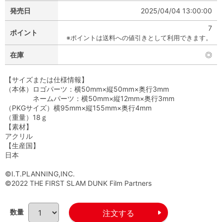
発売日
2025/04/04 13:00:00
7
ポイント
※ポイントは送料への値引きとして利用できます。
在庫
◎
【サイズまたは仕様情報】
（本体）ロゴパーツ：横50mm×縦50mm×奥行3mm
ネームパーツ：横50mm×縦12mm×奥行3mm
（PKGサイズ）横95mm×縦155mm×奥行4mm
（重量）18ｇ
【素材】
アクリル
【生産国】
日本
©I.T.PLANNING,INC.
©2022 THE FIRST SLAM DUNK Film Partners
数量