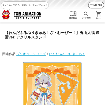
きょうもいちにち、気合い入れていくにゃ～！
【わんだふるぷりきゅあ！ざ・むーびー！】兎山大福 映
画ver. アクリルスタンド
関連作品
プリキュアシリーズ
/
わんだふるぷりきゅあ！