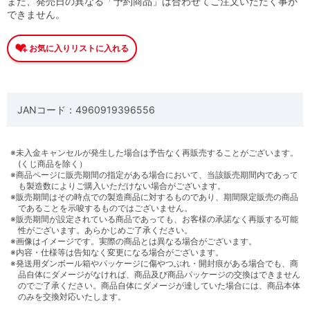
また、発売日の異なる「予約商品」は合わせてご注文いただく事が
できません。
JANコード：4960919396556
※未入金キャンセルが発生した場合は予告なく再販売することがございます。
(くじ商品を除く）
※商品ページに販売期間の指定がある場合において、当該販売期間内であって
も製造数によりご購入いただけない場合がございます。
※販売期間はその時点での製造商品に対するものであり、期間限定販売の商品
であることを示唆するものではございません。
※販売期間が設定されている商品であっても、お客様の承諾なく再販する可能
性がございます。あらかじめご了承ください。
※画像はイメージです。実際の商品とは異なる場合がございます。
※内容・仕様等は告知なく変更になる場合がございます。
※発送用ダンボール箱やパッケージに傷やつぶれ・開封痕がある場合でも、商
品自体にダメージがなければ、商品及び商品パッケージの交換はできません
のでご了承ください。商品自体にダメージが達していた場合には、商品本体
のみを交換対応いたします。