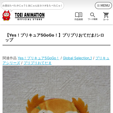
お昼はたべたかにゃ？
とあにゃんはカツオをたべたにゃ！
【Yes！プリキュア5GoGo！】プリプリおてだま/シロ
ップ
関連作品
Yes！プリキュア5GoGo！
/
Global Selection_1
/
プリキュ
アシリーズ
/
プリプリおてだま