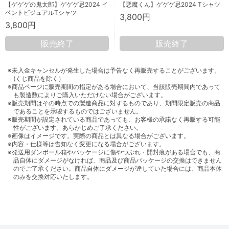
【ゲゲゲの鬼太郎】ゲゲゲ忌2024 イ
【悪魔くん】ゲゲゲ忌2024 Tシャツ
ベントビジュアルTシャツ
3,800円
3,800円
販売終了
販売終了
※未入金キャンセルが発生した場合は予告なく再販売することがございます。
(くじ商品を除く）
※商品ページに販売期間の指定がある場合において、当該販売期間内であって
も製造数によりご購入いただけない場合がございます。
※販売期間はその時点での製造商品に対するものであり、期間限定販売の商品
であることを示唆するものではございません。
※販売期間が設定されている商品であっても、お客様の承諾なく再販する可能
性がございます。あらかじめご了承ください。
※画像はイメージです。実際の商品とは異なる場合がございます。
※内容・仕様等は告知なく変更になる場合がございます。
※発送用ダンボール箱やパッケージに傷やつぶれ・開封痕がある場合でも、商
品自体にダメージがなければ、商品及び商品パッケージの交換はできません
のでご了承ください。商品自体にダメージが達していた場合には、商品本体
のみを交換対応いたします。