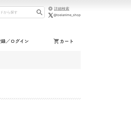
詳細検索
@toeianime_shop
登録／ログイン
カート