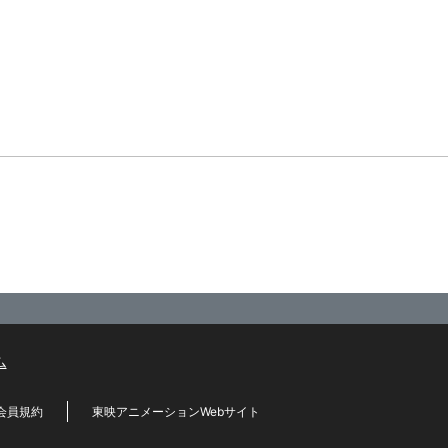
ム
会員規約
東映アニメーションWebサイト