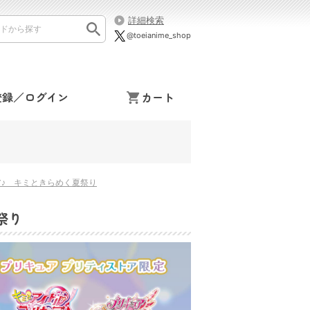
詳細検索
@toeianime_shop
登録／ログイン
カート
♪ キミときらめく夏祭り
祭り