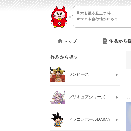
草木も眠る丑三つ時…
オマエも夜行性かにゃ？
トップ
作品から
作品から探す
ワンピース
プリキュアシリーズ
ドラゴンボールDAIMA