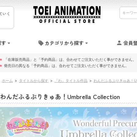
ていく
探す
カテゴリから探す
会員
※
「在庫販売商品」と「予約商品」は、合わせてご注文いただく事ができません。
※
発売日の異なる「予約商品」は、合わせてご注文いただく事ができません。
ホーム
>
タイトルから探す
>
「わ」タイトル作品
>
わんだふるぷりきゅあ！Umbrel
わんだふるぷりきゅあ！Umbrella Collection