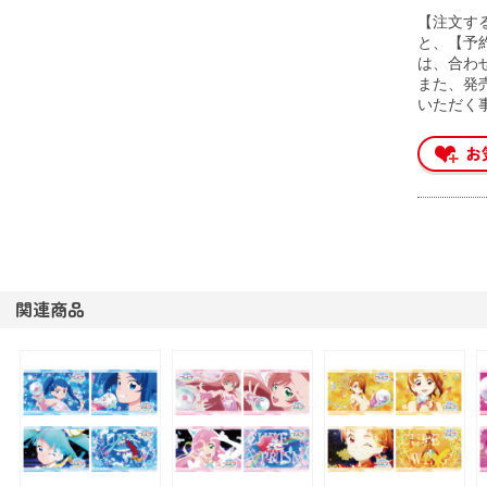
【注文す
と、【予
は、合わ
また、発
いただく
関連商品