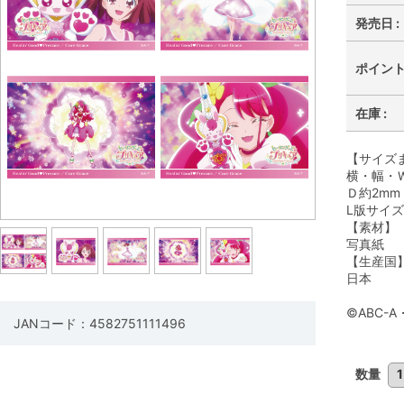
発売日 :
ポイント 
在庫 :
【サイズ
横・幅・Ｗ
Ｄ約2mm
L版サイ
【素材】
写真紙
【生産国
日本
©ABC-
JANコード：4582751111496
数量