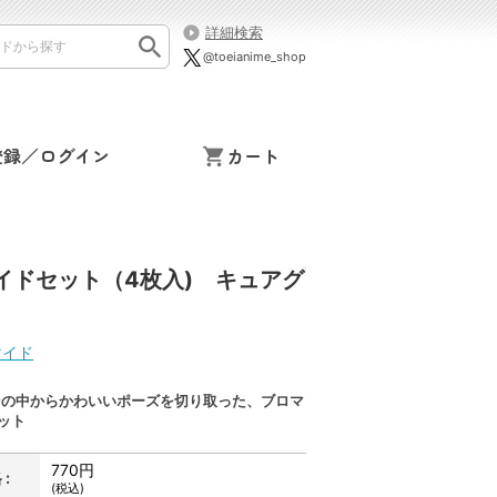
詳細検索
@toeianime_shop
登録／ログイン
カート
イドセット（4枚入) キュアグ
マイド
ンの中からかわいいポーズを切り取った、ブロマ
ット
770円
:
(税込)