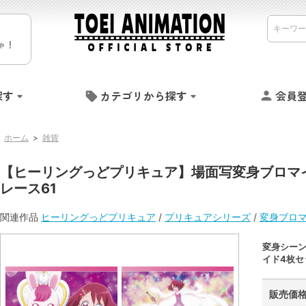
ゃ！
探す
カテゴリから探す
会員
ホーム
>
雑貨
【ヒーリングっどプリキュア】場面写変身ブロマ
レース61
関連作品
ヒーリングっどプリキュア
/
プリキュアシリーズ
/
変身ブロ
変身シー
イド4枚セ
販売価格 