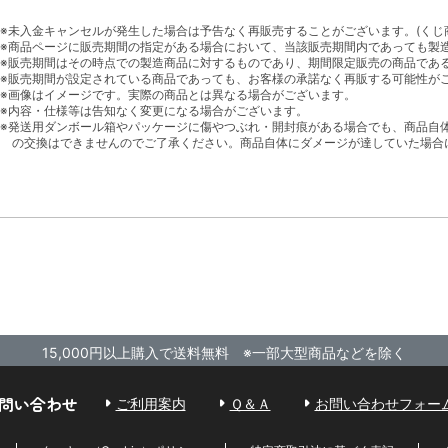
※未入金キャンセルが発生した場合は予告なく再販売することがございます。(くじ
※商品ページに販売期間の指定がある場合において、当該販売期間内であっても製
※販売期間はその時点での製造商品に対するものであり、期間限定販売の商品であ
※販売期間が設定されている商品であっても、お客様の承諾なく再販する可能性が
※画像はイメージです。実際の商品とは異なる場合がございます。
※内容・仕様等は告知なく変更になる場合がございます。
※発送用ダンボール箱やパッケージに傷やつぶれ・開封痕がある場合でも、商品自
の交換はできませんのでご了承ください。商品自体にダメージが達していた場合
15,000円以上購入で送料無料 ※一部大型商品などを除く
問い合わせ
ご利用案内
Ｑ＆Ａ
お問い合わせフォー