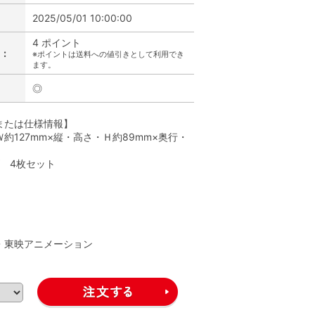
2025/05/01 10:00:00
4 ポイント
:
※ポイントは送料への値引きとして利用でき
ます。
◎
または仕様情報】
約127mm×縦・高さ・Ｈ約89mm×奥行・
ズ 4枚セット
】
A・東映アニメーション