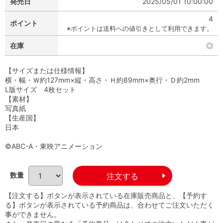
発売日
2025/05/01 10:00:00
4
ポイント
※ポイントは送料への値引きとして利用できます。
在庫
◎
【サイズまたは仕様情報】
横・幅・Ｗ約127mm×縦・高さ・Ｈ約89mm×奥行・Ｄ約2mm
L版サイズ 4枚セット
【素材】
写真紙
【生産国】
日本
©ABC-A・東映アニメーション
数量
【注文する】ボタンが表示されている在庫販売商品と、【予約す
る】ボタンが表示されている予約商品は、合わせてご注文いただく
事ができません。