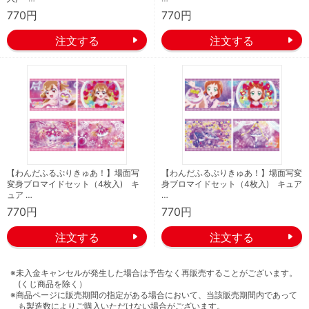
770円
770円
【わんだふるぷりきゅあ！】場面写
【わんだふるぷりきゅあ！】場面写変
変身ブロマイドセット（4枚入) キ
身ブロマイドセット（4枚入) キュア
ュア …
…
770円
770円
※未入金キャンセルが発生した場合は予告なく再販売することがございます。
(くじ商品を除く）
※商品ページに販売期間の指定がある場合において、当該販売期間内であって
も製造数によりご購入いただけない場合がございます。