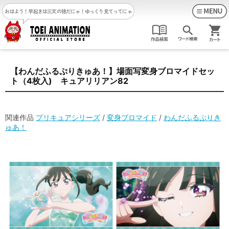
おはよう！早起きは三文の徳だにゃ！
ゆっくり見てってにゃ
【わんだふるぷりきゅあ！】場面写変身ブロマイドセッ
ト（4枚入) キュアリリアン82
関連作品
プリキュアシリーズ
/
変身ブロマイド
/
わんだふるぷりき
ゅあ！