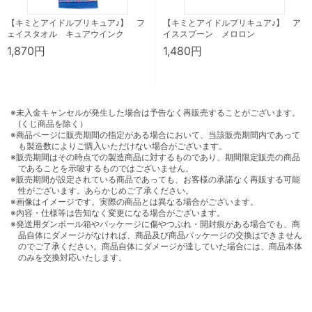
【キミとアイドルプリキュア♪】 フ
【キミとアイドルプリキュア♪】 ア
ェイスタオル キュアウインク
イススプーン メロロン
1,870円
1,480円
※未入金キャンセルが発生した場合は予告なく再販売することがございます。
(くじ商品を除く）
※商品ページに販売期間の指定がある場合において、当該販売期間内であって
も製造数によりご購入いただけない場合がございます。
※販売期間はその時点での製造商品に対するものであり、期間限定販売の商品
であることを示唆するものではございません。
※販売期間が設定されている商品であっても、お客様の承諾なく再販する可能
性がございます。あらかじめご了承ください。
※画像はイメージです。実際の商品とは異なる場合がございます。
※内容・仕様等は告知なく変更になる場合がございます。
※発送用ダンボール箱やパッケージに傷やつぶれ・開封痕がある場合でも、商
品自体にダメージがなければ、商品及び商品パッケージの交換はできません
のでご了承ください。商品自体にダメージが達していた場合には、商品本体
のみを交換対応いたします。