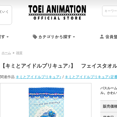
ていく
探す
カテゴリから探す
会員
ホーム
>
雑貨
【キミとアイドルプリキュア♪】 フェイスタオ
関連作品
キミとアイドルプリキュア♪
/
キミとアイドルプリキュア♪定
バスルー
ル。かわ
販売価格 