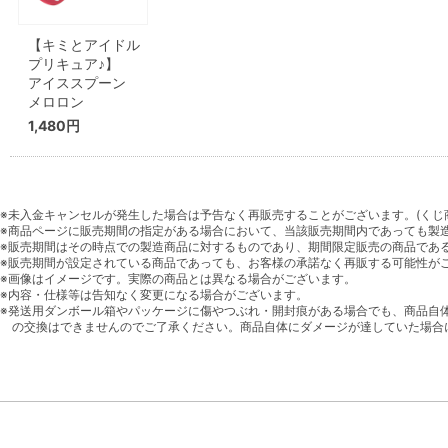
【キミとアイドル
プリキュア♪】
アイススプーン
メロロン
1,480円
※未入金キャンセルが発生した場合は予告なく再販売することがございます。(くじ
※商品ページに販売期間の指定がある場合において、当該販売期間内であっても製
※販売期間はその時点での製造商品に対するものであり、期間限定販売の商品であ
※販売期間が設定されている商品であっても、お客様の承諾なく再販する可能性が
※画像はイメージです。実際の商品とは異なる場合がございます。
※内容・仕様等は告知なく変更になる場合がございます。
※発送用ダンボール箱やパッケージに傷やつぶれ・開封痕がある場合でも、商品自
の交換はできませんのでご了承ください。商品自体にダメージが達していた場合