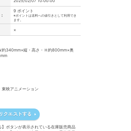
2025/02/07 10:00:00
9 ポイント
:
※ポイントは送料への値引きとして利用でき
ます。
×
】
約340mm×縦・高さ・Ｈ約800mm×奥
mm
】
A・東映アニメーション
る】ボタンが表示されている在庫販売商品