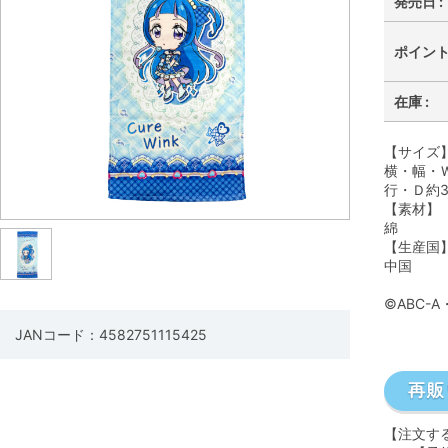
発売日 :
ポイント 
在庫 :
【サイズ
横・幅・Ｗ
行・Ｄ約3
【素材】
綿
【生産国
中国
©ABC-
JANコード：4582751115425
【注文す