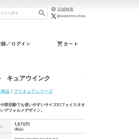
詳細検索
@toeianime_shop
登録／ログイン
カート
ル キュアウインク
番商品
/
プリキュアシリーズ
ムや部活動でも使いやすいサイズのフェイスタオ
いいデフォルメデザイン。
1,870円
:
(税込)