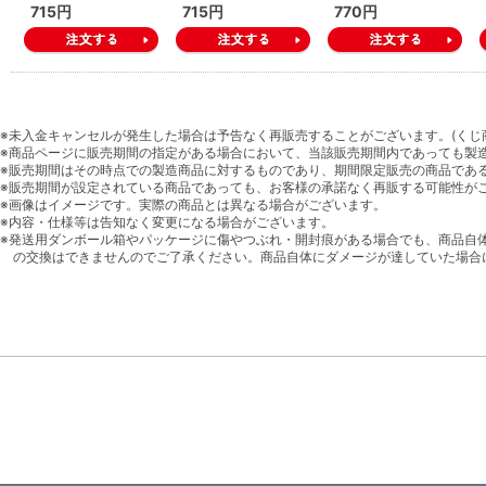
715円
715円
770円
※未入金キャンセルが発生した場合は予告なく再販売することがございます。(くじ
※商品ページに販売期間の指定がある場合において、当該販売期間内であっても製
※販売期間はその時点での製造商品に対するものであり、期間限定販売の商品であ
※販売期間が設定されている商品であっても、お客様の承諾なく再販する可能性が
※画像はイメージです。実際の商品とは異なる場合がございます。
※内容・仕様等は告知なく変更になる場合がございます。
※発送用ダンボール箱やパッケージに傷やつぶれ・開封痕がある場合でも、商品自
の交換はできませんのでご了承ください。商品自体にダメージが達していた場合