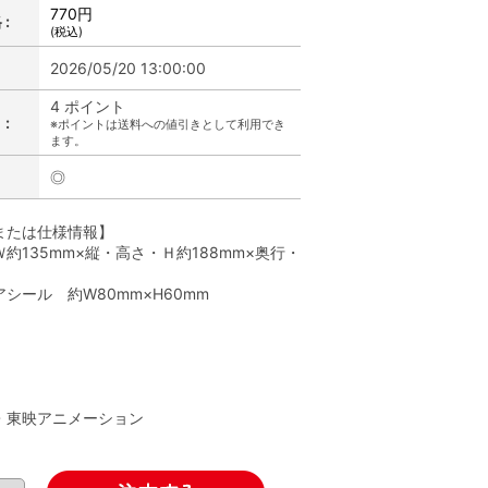
770円
:
(税込)
2026/05/20 13:00:00
4 ポイント
:
※ポイントは送料への値引きとして利用でき
ます。
◎
または仕様情報】
約135mm×縦・高さ・Ｈ約188mm×奥行・
シール 約W80mm×H60mm
】
A・東映アニメーション