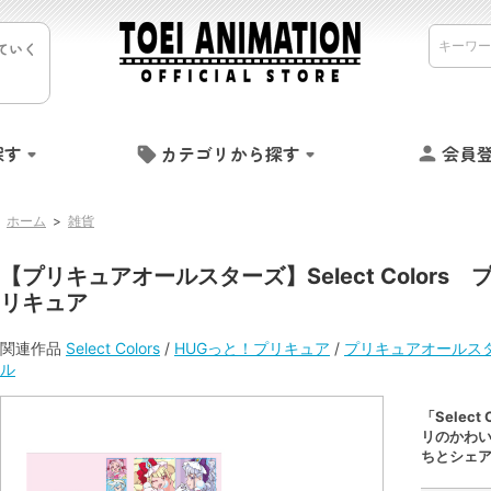
ていく
探す
カテゴリから探す
会員
ホーム
>
雑貨
【プリキュアオールスターズ】Select Color
リキュア
関連作品
Select Colors
/
HUGっと！プリキュア
/
プリキュアオールス
ル
「Selec
リのかわ
ちとシェ