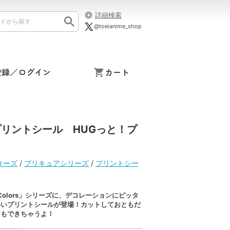
詳細検索
@toeianime_shop
登録／ログイン
カート
s プリントシール HUGっと！プ
ターズ
/
プリキュアシリーズ
/
プリントシー
t Colors」シリーズに、デコレーションにピッタ
いいプリントシールが登場！カットしておともだ
アもできちゃうよ！