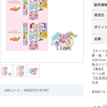
販売価格 
発売日 :
ポイント 
在庫 :
【サイズ
横・幅・Ｗ
Ｄ約1mm
集合クリア
【素材】
ラベル紙
【生産国
日本
JANコード：4582751121747
©ABC-