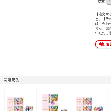
数量
【注文す
と、【予
は、合わ
また、発
いただく
関連商品