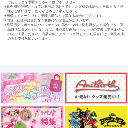
であることを示唆するものではございません。
※販売期間が設定されている商品であっても、お客様の承諾なく再販する可能
性がございます。あらかじめご了承ください。
※画像はイメージです。実際の商品とは異なる場合がございます。
※内容・仕様等は告知なく変更になる場合がございます。
※発送用ダンボール箱やパッケージに傷やつぶれ・開封痕がある場合でも、商
品自体にダメージがなければ、商品及び商品パッケージの交換はできません
のでご了承ください。商品自体にダメージが達していた場合には、商品本体
のみを交換対応いたします。