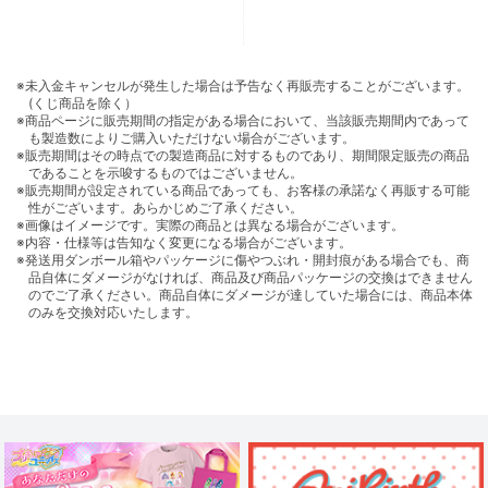
※未入金キャンセルが発生した場合は予告なく再販売することがございます。
(くじ商品を除く）
※商品ページに販売期間の指定がある場合において、当該販売期間内であって
も製造数によりご購入いただけない場合がございます。
※販売期間はその時点での製造商品に対するものであり、期間限定販売の商品
であることを示唆するものではございません。
※販売期間が設定されている商品であっても、お客様の承諾なく再販する可能
性がございます。あらかじめご了承ください。
※画像はイメージです。実際の商品とは異なる場合がございます。
※内容・仕様等は告知なく変更になる場合がございます。
※発送用ダンボール箱やパッケージに傷やつぶれ・開封痕がある場合でも、商
品自体にダメージがなければ、商品及び商品パッケージの交換はできません
のでご了承ください。商品自体にダメージが達していた場合には、商品本体
のみを交換対応いたします。