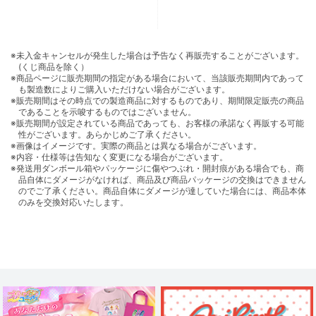
※未入金キャンセルが発生した場合は予告なく再販売することがございます。
(くじ商品を除く）
※商品ページに販売期間の指定がある場合において、当該販売期間内であって
も製造数によりご購入いただけない場合がございます。
※販売期間はその時点での製造商品に対するものであり、期間限定販売の商品
であることを示唆するものではございません。
※販売期間が設定されている商品であっても、お客様の承諾なく再販する可能
性がございます。あらかじめご了承ください。
※画像はイメージです。実際の商品とは異なる場合がございます。
※内容・仕様等は告知なく変更になる場合がございます。
※発送用ダンボール箱やパッケージに傷やつぶれ・開封痕がある場合でも、商
品自体にダメージがなければ、商品及び商品パッケージの交換はできません
のでご了承ください。商品自体にダメージが達していた場合には、商品本体
のみを交換対応いたします。