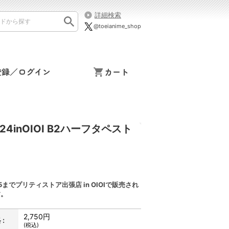
詳細検索
@toeianime_shop
登録／ログイン
カート
nOIOI B2ハーフタペスト
2.15までプリティストア出張店 in OIOIで販売され
す。
2,750円
:
(税込)