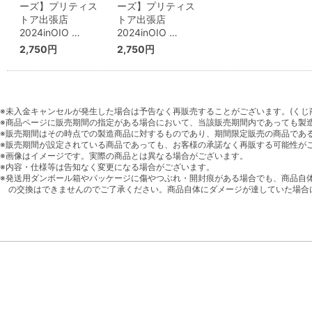
ーズ】プリティス
ーズ】プリティス
トア出張店
トア出張店
2024inOIO …
2024inOIO …
2,750円
2,750円
※未入金キャンセルが発生した場合は予告なく再販売することがございます。(くじ
※商品ページに販売期間の指定がある場合において、当該販売期間内であっても製
※販売期間はその時点での製造商品に対するものであり、期間限定販売の商品であ
※販売期間が設定されている商品であっても、お客様の承諾なく再販する可能性が
※画像はイメージです。実際の商品とは異なる場合がございます。
※内容・仕様等は告知なく変更になる場合がございます。
※発送用ダンボール箱やパッケージに傷やつぶれ・開封痕がある場合でも、商品自
の交換はできませんのでご了承ください。商品自体にダメージが達していた場合