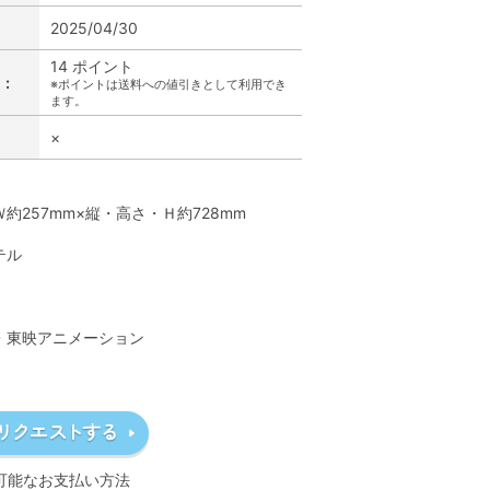
2025/04/30
14 ポイント
:
※ポイントは送料への値引きとして利用でき
ます。
×
】
約257mm×縦・高さ・Ｈ約728mm
テル
】
A・東映アニメーション
可能なお支払い方法