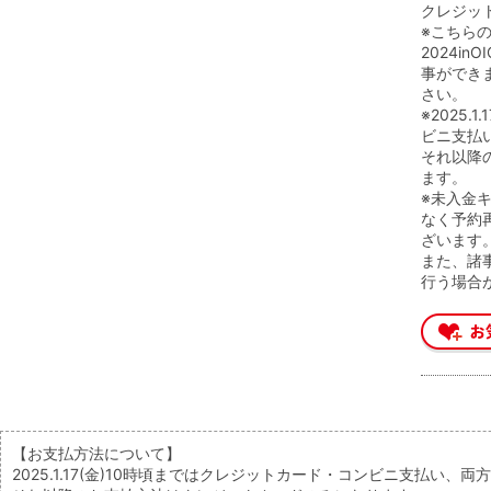
クレジッ
※こちら
2024i
事ができ
さい。
※2025
ビニ支払
それ以降
ます。
※未入金
なく予約
ざいます
また、諸
行う場合
【お支払方法について】
2025.1.17(金)10時頃まではクレジットカード・コンビニ支払い、