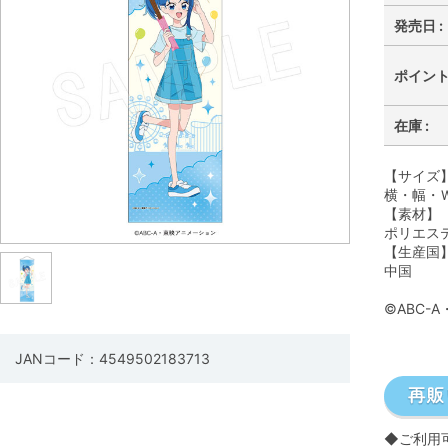
発売日 :
ポイント 
在庫 :
【サイズ
横・幅・Ｗ
【素材】
ポリエス
【生産国
中国
©ABC-
JANコード：4549502183713
◆ご利用