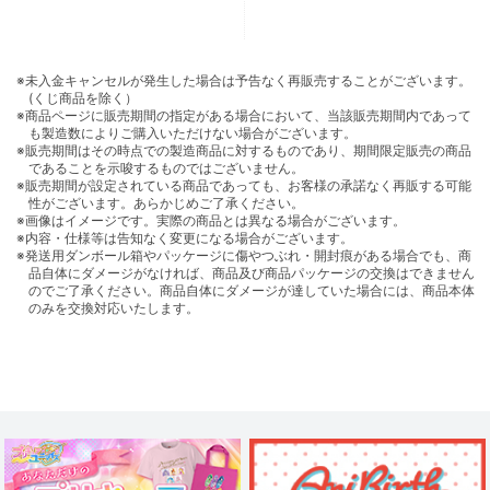
※未入金キャンセルが発生した場合は予告なく再販売することがございます。
(くじ商品を除く）
※商品ページに販売期間の指定がある場合において、当該販売期間内であって
も製造数によりご購入いただけない場合がございます。
※販売期間はその時点での製造商品に対するものであり、期間限定販売の商品
であることを示唆するものではございません。
※販売期間が設定されている商品であっても、お客様の承諾なく再販する可能
性がございます。あらかじめご了承ください。
※画像はイメージです。実際の商品とは異なる場合がございます。
※内容・仕様等は告知なく変更になる場合がございます。
※発送用ダンボール箱やパッケージに傷やつぶれ・開封痕がある場合でも、商
品自体にダメージがなければ、商品及び商品パッケージの交換はできません
のでご了承ください。商品自体にダメージが達していた場合には、商品本体
のみを交換対応いたします。