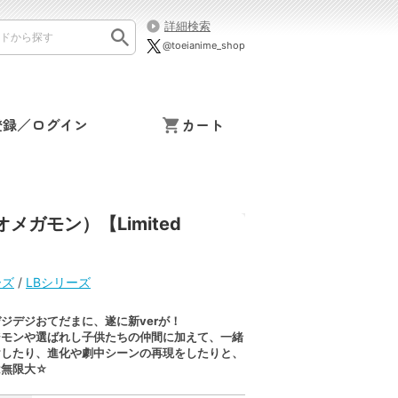
詳細検索
@toeianime_shop
登録／ログイン
カート
ガモン）【Limited
ーズ
/
LBシリーズ
ジデジおてだまに、遂に新verが！
ジモンや選ばれし子供たちの仲間に加えて、一緒
けしたり、進化や劇中シーンの再現をしたりと、
は無限大☆