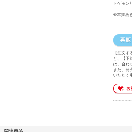
トゲモン
©本郷あ
【注文す
と、【予
は、合わ
また、発
いただく
関連商品