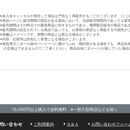
※未入金キャンセルが発生した場合は予告なく再販売することがございます。(くじ
※商品ページに販売期間の指定がある場合において、当該販売期間内であっても製
※販売期間はその時点での製造商品に対するものであり、期間限定販売の商品であ
※販売期間が設定されている商品であっても、お客様の承諾なく再販する可能性が
※画像はイメージです。実際の商品とは異なる場合がございます。
※内容・仕様等は告知なく変更になる場合がございます。
※発送用ダンボール箱やパッケージに傷やつぶれ・開封痕がある場合でも、商品自
の交換はできませんのでご了承ください。商品自体にダメージが達していた場合
15,000円以上購入で送料無料 ※一部大型商品などを除く
問い合わせ
ご利用案内
Ｑ＆Ａ
お問い合わせフォー