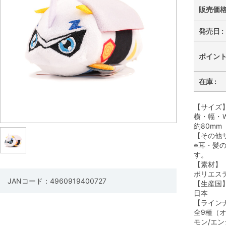
販売価格 
発売日 :
ポイント 
在庫 :
【サイズ
横・幅・Ｗ
約80mm
【その他
※耳・髪
す。
【素材】
ポリエス
JANコード：4960919400727
【生産国
日本
【ライン
全9種（オ
モン/エン