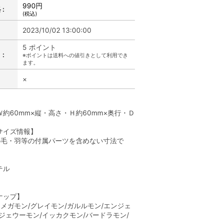
990円
:
(税込)
2023/10/02 13:00:00
5 ポイント
:
※ポイントは送料への値引きとして利用でき
ます。
×
】
約60mm×縦・高さ・Ｈ約60mm×奥行・Ｄ
サイズ情報】
の毛・羽等の付属パーツを含めない寸法で
テル
】
ナップ】
メガモン/グレイモン/ガルルモン/エンジェ
ジェウーモン/イッカクモン/バードラモン/