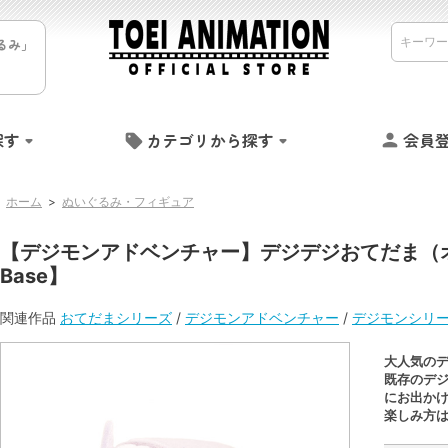
るみ」
探す
カテゴリから探す
会員
ホーム
>
ぬいぐるみ・フィギュア
【デジモンアドベンチャー】デジデジおてだま（オメ
Base】
関連作品
おてだまシリーズ
/
デジモンアドベンチャー
/
デジモンシリ
大人気のデ
既存のデ
にお出か
楽しみ方