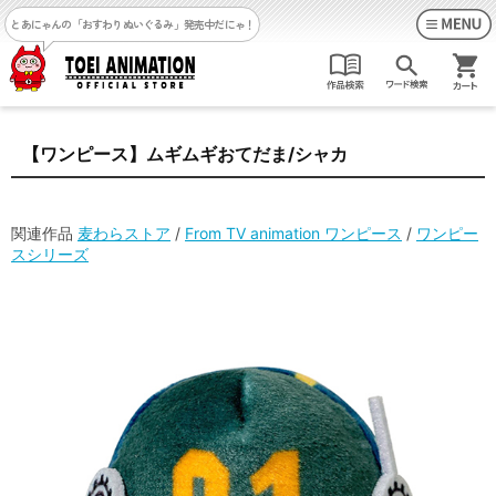
とあにゃんの「おすわりぬいぐるみ」発売中だにゃ！
【ワンピース】ムギムギおてだま/シャカ
関連作品
麦わらストア
/
From TV animation ワンピース
/
ワンピー
スシリーズ