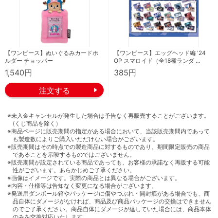
【ワンピース】ぬいぐるみカードホ
【ワンピース】エッグヘッド編 '24
ルダー チョッパー
OP スマロイド（全18種ランダ …
1,540円
385円
※未入金キャンセルが発生した場合は予告なく再販売することがございます。
(くじ商品を除く）
※商品ページに販売期間の指定がある場合において、当該販売期間内であって
も製造数によりご購入いただけない場合がございます。
※販売期間はその時点での製造商品に対するものであり、期間限定販売の商品
であることを示唆するものではございません。
※販売期間が設定されている商品であっても、お客様の承諾なく再販する可能
性がございます。あらかじめご了承ください。
※画像はイメージです。実際の商品とは異なる場合がございます。
※内容・仕様等は告知なく変更になる場合がございます。
※発送用ダンボール箱やパッケージに傷やつぶれ・開封痕がある場合でも、商
品自体にダメージがなければ、商品及び商品パッケージの交換はできません
のでご了承ください。商品自体にダメージが達していた場合には、商品本体
のみを交換対応いたします。