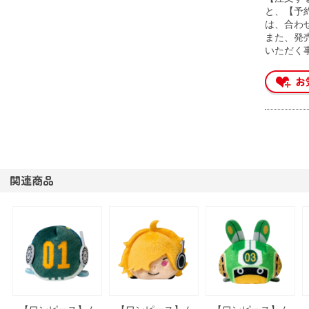
と、【予
は、合わ
また、発
いただく
関連商品