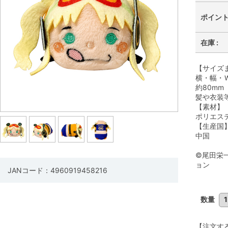
ポイント 
在庫 :
【サイズ
横・幅・Ｗ
約80mm
髪や衣装
【素材】
ポリエス
【生産国
中国
©尾田栄
ョン
JANコード：4960919458216
数量
【注文す