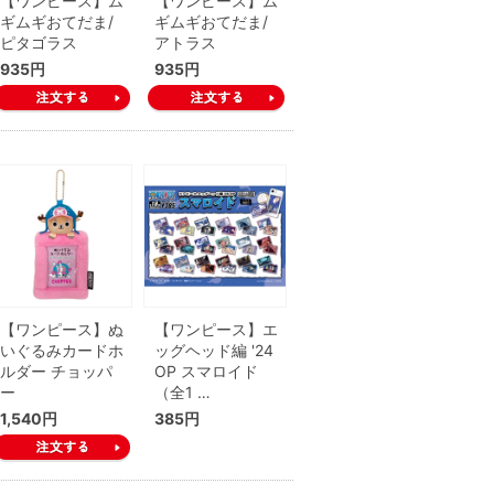
【ワンピース】ム
【ワンピース】ム
ギムギおてだま/
ギムギおてだま/
ピタゴラス
アトラス
935円
935円
【ワンピース】ぬ
【ワンピース】エ
いぐるみカードホ
ッグヘッド編 '24
ルダー チョッパ
OP スマロイド
ー
（全1 …
1,540円
385円