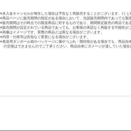
※未入金キャンセルが発生した場合は予告なく再販売することがございます。(くじ
※商品ページに販売期間の指定がある場合において、当該販売期間内であっても製
※販売期間はその時点での製造商品に対するものであり、期間限定販売の商品であ
※販売期間が設定されている商品であっても、お客様の承諾なく再販する可能性が
※画像はイメージです。実際の商品とは異なる場合がございます。
※内容・仕様等は告知なく変更になる場合がございます。
※発送用ダンボール箱やパッケージに傷やつぶれ・開封痕がある場合でも、商品自
の交換はできませんのでご了承ください。商品自体にダメージが達していた場合