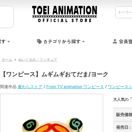
探す
カテゴリから探す
会員
ホーム
>
ぬいぐるみ・フィギュア
【ワンピース】ムギムギおてだま/ヨーク
関連作品
麦わらストア
/
From TV animation ワンピース
/
ワンピース
大人気の
販売価格 
発売日 :