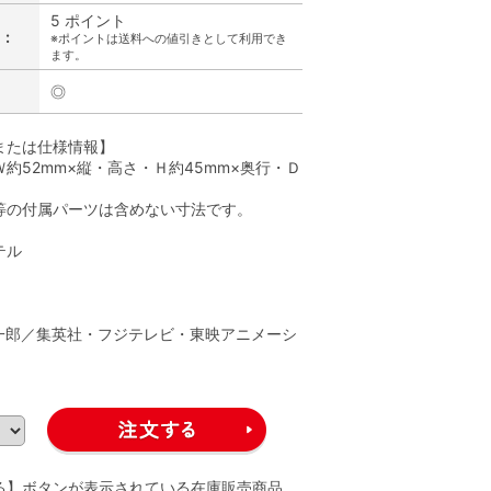
5 ポイント
:
※ポイントは送料への値引きとして利用でき
ます。
◎
または仕様情報】
約52mm×縦・高さ・Ｈ約45mm×奥行・Ｄ
等の付属パーツは含めない寸法です。
テル
】
一郎／集英社・フジテレビ・東映アニメーシ
る】ボタンが表示されている在庫販売商品