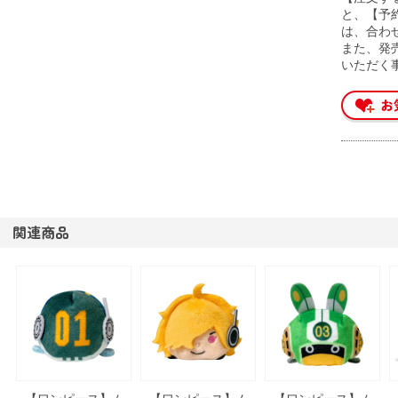
と、【予
は、合わ
また、発
いただく
関連商品