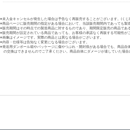
※未入金キャンセルが発生した場合は予告なく再販売することがございます。(くじ
※商品ページに販売期間の指定がある場合において、当該販売期間内であっても製
※販売期間はその時点での製造商品に対するものであり、期間限定販売の商品であ
※販売期間が設定されている商品であっても、お客様の承諾なく再販する可能性が
※画像はイメージです。実際の商品とは異なる場合がございます。
※内容・仕様等は告知なく変更になる場合がございます。
※発送用ダンボール箱やパッケージに傷やつぶれ・開封痕がある場合でも、商品自
の交換はできませんのでご了承ください。商品自体にダメージが達していた場合