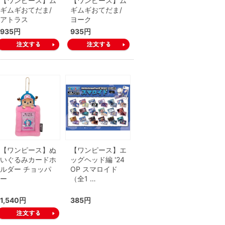
【ワンピース】ム
【ワンピース】ム
ギムギおてだま/
ギムギおてだま/
アトラス
ヨーク
935円
935円
【ワンピース】ぬ
【ワンピース】エ
いぐるみカードホ
ッグヘッド編 '24
ルダー チョッパ
OP スマロイド
ー
（全1 …
1,540円
385円