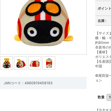
ポイント 
在庫 :
【サイズ
横・幅・Ｗ
約80mm
衣装等の
【素材】
ポリエス
【生産国
中国
©尾田栄
ョン
JANコード：4960919458193
数量
【注文す