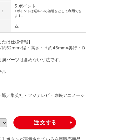
5 ポイント
:
※ポイントは送料への値引きとして利用でき
ます。
△
または仕様情報】
約52mm×縦・高さ・Ｈ約45mm×奥行・Ｄ
付属パーツは含めない寸法です。
テル
】
一郎／集英社・フジテレビ・東映アニメーシ
る】ボタンが表示されている在庫販売商品