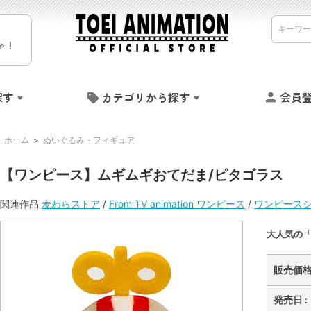
ゃ！
探す
カテゴリから探す
会員
ホーム
>
ぬいぐるみ・フィギュア
【ワンピース】ムギムギおてだま/ピタゴラス
関連作品
麦わらストア
/
From TV animation ワンピース
/
ワンピース
大人気の
販売価格 
発売日 :