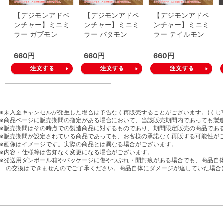
【デジモンアドベ
【デジモンアドベ
【デジモンアドベ
ンチャー】ミニミ
ンチャー】ミニミ
ンチャー】ミニミ
ラー ガブモン
ラー パタモン
ラー テイルモン
660円
660円
660円
※未入金キャンセルが発生した場合は予告なく再販売することがございます。(くじ
※商品ページに販売期間の指定がある場合において、当該販売期間内であっても製
※販売期間はその時点での製造商品に対するものであり、期間限定販売の商品であ
※販売期間が設定されている商品であっても、お客様の承諾なく再販する可能性が
※画像はイメージです。実際の商品とは異なる場合がございます。
※内容・仕様等は告知なく変更になる場合がございます。
※発送用ダンボール箱やパッケージに傷やつぶれ・開封痕がある場合でも、商品自
の交換はできませんのでご了承ください。商品自体にダメージが達していた場合