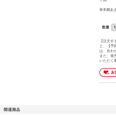
©本郷あ
数量
【注文す
と、【予
は、合わ
また、発
いただく
関連商品