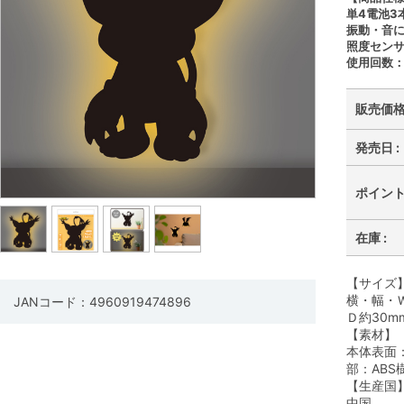
単4電池3
振動・音に
照度セン
使用回数：
販売価格 
発売日 :
ポイント 
在庫 :
【サイズ
横・幅・Ｗ
JANコード：4960919474896
Ｄ約30m
【素材】
本体表面
部：ABS
【生産国
中国