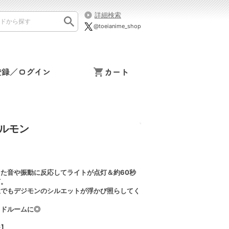
詳細検索
@toeianime_shop
登録／ログイン
カート
ルモン
た音や振動に反応してライトが点灯＆約60秒
灯。
屋でもデジモンのシルエットが浮かび照らしてく
ッドルームに◎
様】