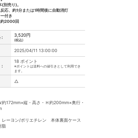
本(別売り)。
反応、約1分または1時間後に自動消灯
サー付き
約2000回
3,520円
:
(税込)
2025/04/11 13:00:00
18 ポイント
:
※ポイントは送料への値引きとして利用でき
ます。
△
】
約172mm×縦・高さ・Ｈ約200mm×奥行・
m
：レーヨン/ポリエチレン 本体裏面ケース
樹脂
】